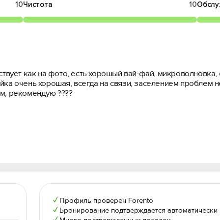
10
Чистота
10
Обслу
тствует как на фото, есть хорошый вай-фай, микроволновка,
йка очень хорошая, всегда на связи, заселением проблем 
ом, рекомендую ????
✓
Профиль проверен Forento
✓
Бронирование подтверждается автоматически