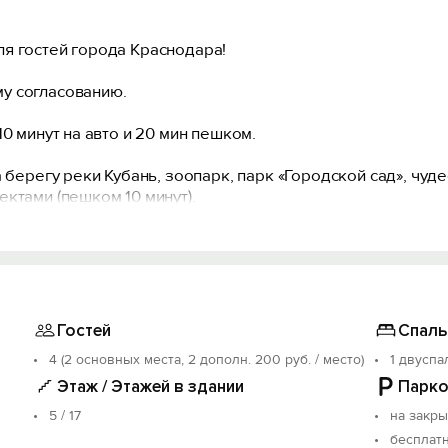
я гостей города Краснодара!
у согласованию.
0 минут на авто и 20 мин пешком.
а берегу реки Кубань, зоопарк, парк «Городской сад», чу
ктами (пешком 10 минут).
то планирует семейный отдых. Есть вся необходимая посу
никой : холодильник, чайник, кондиционер, стиральная ма
Гостей
Спаль
4 (2 основных места, 2 дополн. 200 руб. / место)
1 двуспа
глосуточные магазины, аптеки, Магнит, Пятерочка.
Этаж / Этажей в здании
Парко
а. Вы легко сможете доехать на авто или общественном т
5 / 17
на закр
аэропорта. Торговые центры Озмолл, СБС, Галерея в 15-20 
бесплат