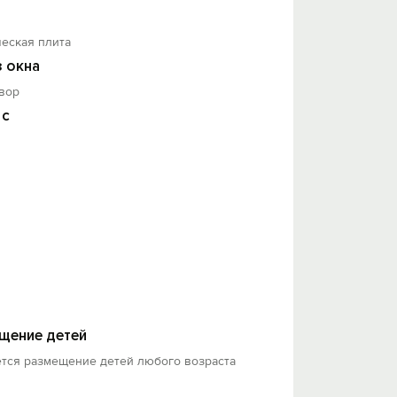
еская плита
з окна
вор
 с
щение детей
ется размещение детей любого возраста