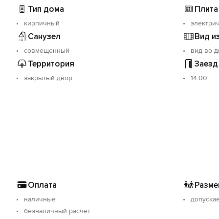
Тип дома
Плита
ное время. Расчетный час 12:00.
и досрочном выезде оплаченная сумма не возвращается.
кирпичный
электрич
Санузел
Вид и
порта.
ероприятий.
совмещенный
вид во д
езналичный.
Территория
Заезд
закрытый двор
14:00
Оплата
Разме
наличные
допуска
безналичный расчет