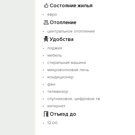
Состояние жилья
Заселение с 14:00 в любое для Вас удоб
Залог возвращается после уборки. Пр
евро
Отопление
Заселение только по предъявлению пас
Квартира не сдаётся для вечеринок и м
центральное отопление
Расчет возможен как наличный так и б
Удобства
лоджия
мебель
стиральная машина
микроволновая печь
кондиционер
фен
телевизор
спутниковое, цифровое тв
интернет
Отъезд до
12:00