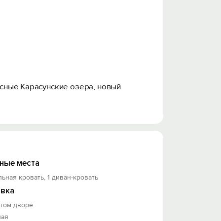
десные Карасунские озера, новый
да для приготовления и приёма пищи. Во
шина, телевизор, фен, утюг,
ные места
льная кровать, 1 диван-кровать
вка
ранспорте в любую часть города: ж/д
ытом дворе
минутах от дома!
ная