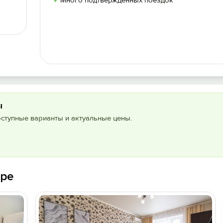
✓
Много подтвержденных поездок
ы
оступные варианты и актуальные цены.
аре