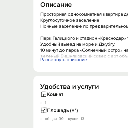
Описание
Просторная однокомнатная квартира дл
Круглосуточное заселение.
Ночные заселение по предварительном
Парк Галицкого и стадион «Краснодар» 1
Удобный выезд на море и Джубгу.
10 минут до парка «Солнечный остро» н
зеленый Вишняковский сквер с арт объе
Развернуть описание
Квaртира идеально подойдет для тех, к
дворе детские площадки.
Квaртира укомплектованная бытовой тех
Удобства и услуги
гладильная доска.
Чистое постельное белье, полотенца.
Комнат
Очень чистая и комфортная квартира.
1
Рядом с домом в радиусе 100-200 м кру
Площадь (м²)
Дом расположен в лучшем районе город
oбщая: 39 кухни: 13
вокзал в 20 минутах езды, 15 минут до 