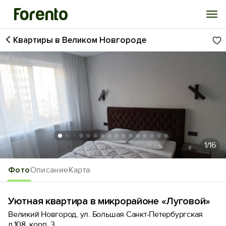
Квартиры в Великом Новгороде
Войти
Избранное
История просмотра
Добавить свой объект
1
/16
Фото
Описание
Карта
Уютная квартира в микрорайоне «Луговой»
Великий Новгород, ул. Большая Санкт-Петербургская
д.108, корп. 3