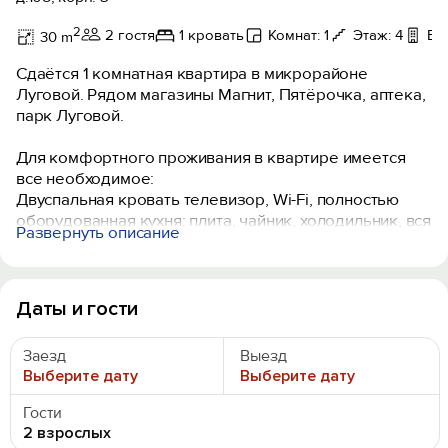
2
2 гостя
1 кровать
Комнат: 1
Этаж: 4
Ба
30 m
Сдаётся 1 комнатная квартира в микрорайоне
Луговой. Рядом магазины Магнит, Пятёрочка, аптека,
парк Луговой.
Для комфортного проживания в квартире имеется
все необходимое:
Двуспальная кровать телевизор, Wi-Fi, полностью
оборудованная кухня: плита, чайник, холодильник, вся
Развернуть описание
необходимая посуда и принадлежности. Стиральная
машина, утюг, фен. Чистое постельное бельё.
Курить в квартире строго запрещено.
Даты и гости
Вечеринки запрещены.
Предоставляем отчётные документы.
Заезд
Выезд
Выберите дату
Выберите дату
Гости
2 взрослых