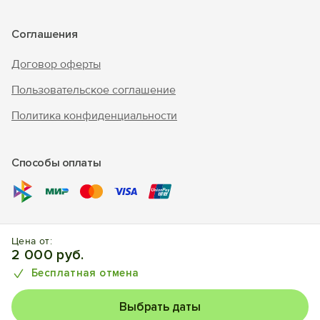
Соглашения
Договор оферты
Пользовательское соглашение
Политика конфиденциальности
Способы оплаты
© 2017 – 2026 г. «Forento» - официальный сайт.
Все права
Цена от:
защищены, торговый знак Nº1025240.
Бронирование
2 000 руб.
отелей, квартир, домов.
Бесплатная отмена
Выбрать даты