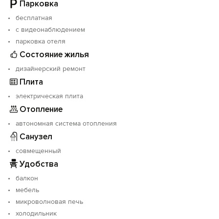
цены из-за этого снижены. Гостям, которые
Парковка
планируют активный отдых, это не помешает,
бесплатная
работают по регламенту с 8:00-19:00. Ночью все тихо
с видеонаблюдением
и спокойно.
парковка отеля
Состояние жилья
дизайнерский ремонт
Плита
электрическая плита
Отопление
автономная система отопления
Санузел
совмещенный
Удобства
балкон
мебель
микроволновая печь
холодильник