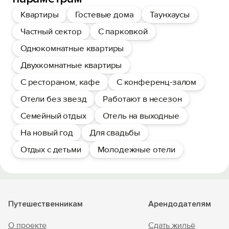
Квартиры
Гостевые дома
Таунхаусы
Частный сектор
С парковкой
Однокомнатные квартиры
Двухкомнатные квартиры
С рестораном, кафе
С конференц-залом
Отели без звезд
Работают в несезон
Семейный отдых
Отель на выходные
На новый год
Для свадьбы
Отдых с детьми
Молодежные отели
Путешественникам
Арендодателям
О проекте
Сдать жильё