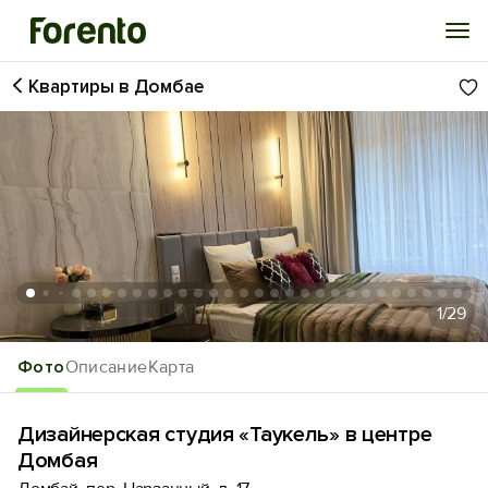
Квартиры в Домбае
Войти
Избранное
История просмотра
Добавить свой объект
1
/29
Фото
Описание
Карта
Дизайнерская студия «Taукeль» в центре
Домбая