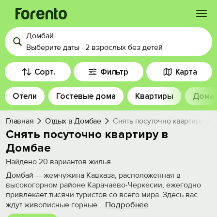
Домбай
Войти
Выберите даты
·
2 взрослых
без детей
Избранное
Сорт.
Фильтр
Карта
Отели
Гостевые дома
Квартиры
Дома
История просмотра
Главная
Отдых в Домбае
Снять посуточно квартиру в 
Добавить свой объект
Снять посуточно квартиру в
Домбае
Найдено
20
вариантов жилья
Домбай — жемчужина Кавказа, расположенная в
высокогорном районе Карачаево-Черкесии, ежегодно
привлекает тысячи туристов со всего мира. Здесь вас
Подробнее
ждут живописные горные
...