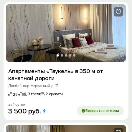
Aпapтaмeнты «Taукeль» в 350 м от
канатной дороги
Домбай, пер. Нарзанный, д. 17
2
3 гостя
2 кровати
29м
за 1 сутки
3
500
руб.
Бесплатая отмена