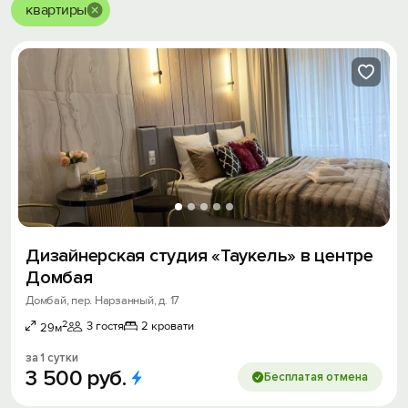
квартиры
Дизайнерская студия «Taукeль» в центре
Домбая
Домбай, пер. Нарзанный, д. 17
2
3 гостя
2 кровати
29м
за 1 сутки
3
500
руб.
Бесплатая отмена