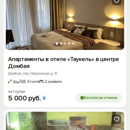
Апартаменты в отеле «Taукeль» в центре
Домбая
Домбай, пер. Нарзанный, д. 17
2
3 гостя
2 кровати
30м
за 1 сутки
5
000
руб.
Бесплатая отмена