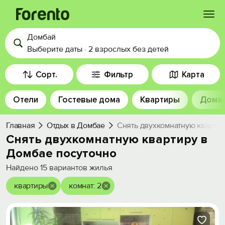
Домбай
Войти
Выберите даты
·
2 взрослых
без детей
Избранное
Сорт.
Фильтр
Карта
Отели
Гостевые дома
Квартиры
Дома
История просмотра
Главная
Отдых в Домбае
Снять двухкомнатную квартир
Добавить свой объект
Снять двухкомнатную квартиру в
Домбае посуточно
Найдено
15
вариантов жилья
квартиры
комнат: 2