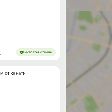
Бесплатая отмена
ю
м от канатной дороги