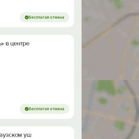
Бесплатая отмена
ь» в центре Домбая
Бесплатая отмена
аузском ущелье