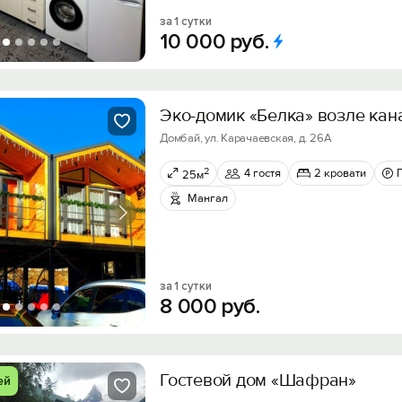
за 1 сутки
10
000
руб.
Эко-домик «Белка» возле кан
Домбай, ул. Карачаевская, д. 26А
2
4 гостя
2 кровати
25м
Мангал
за 1 сутки
8
000
руб.
Гостевой дом «Шафран»
ей