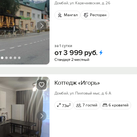
Домбай, ул. Карачаевская, д. 26
Мангал
Ресторан
за 1 сутки
от
3
999
руб.
Стандарт 2-местный
Коттедж «Игорь»
Домбай, ул. Пихтовый мыс, д. 6 А
2
7 гостей
6 кроватей
73м