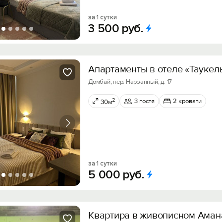
за 1 сутки
3
500
руб.
Апартаменты в отеле «Taукeл
Домбай, пер. Нарзанный, д. 17
2
3 гостя
2 кровати
30м
за 1 сутки
5
000
руб.
Квартира в живописном Аман