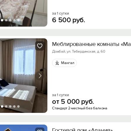
за 1 сутки
6
500
руб.
Меблированные комнаты «М
Домбай, ул. Тебердинская, д. 60
Мангал
за 1 сутки
от
5
000
руб.
Стандарт 2-местный без балкона
Гостевой дом «Алания»