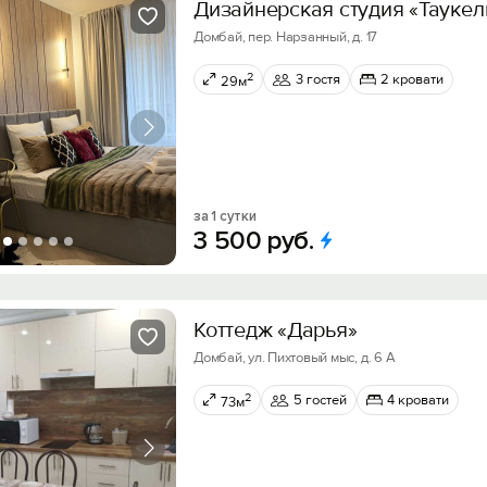
Дизайнерская студия «Taукeл
Домбай, пер. Нарзанный, д. 17
2
3 гостя
2 кровати
29м
за 1 сутки
3
500
руб.
Коттедж «Дарья»
Домбай, ул. Пихтовый мыс, д. 6 А
2
5 гостей
4 кровати
73м