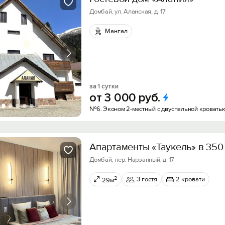
Домбай, ул. Аланская, д. 17
Мангал
за 1 сутки
от
3
000
руб.
№6. Эконом 2-местный с двуспальной кровать
Aпapтaмeнты «Taукeль» в 350 
Домбай, пер. Нарзанный, д. 17
2
3 гостя
2 кровати
29м