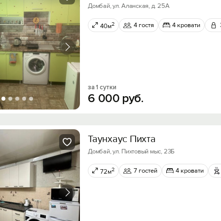
Домбай, ул. Аланская, д. 25А
2
4 гостя
4 кровати
40м
за 1 сутки
6
000
руб.
Таунхаус Пихта
Домбай, ул. Пихтовый мыс, 23Б
2
7 гостей
4 кровати
72м