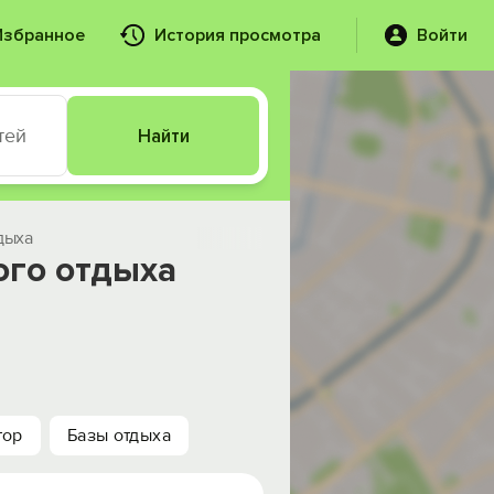
Избранное
История просмотра
Войти
тей
Найти
дыха
ого отдыха
тор
Базы отдыха