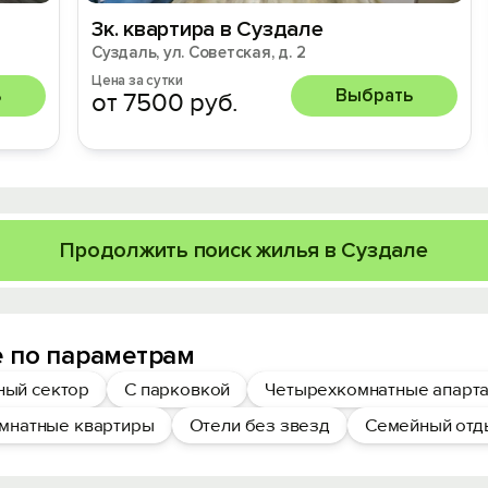
3к. квартира в Суздале
Суздаль, ул. Советская, д. 2
Цена за сутки
ь
Выбрать
от 7500 руб.
Продолжить поиск жилья в Суздале
 по параметрам
ный сектор
С парковкой
Четырехкомнатные апарта
мнатные квартиры
Отели без звезд
Семейный отд