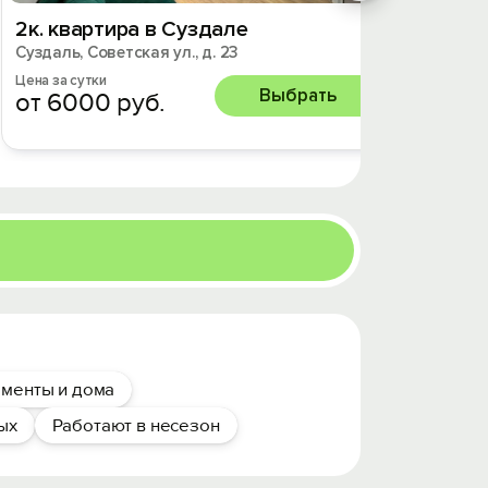
2к. квартира в Суздале
Манса
Суздаль, Советская ул., д. 23
Суздаль,
Цена за сутки
Цена за 
Выбрать
от 6000 руб.
от 13
менты и дома
ых
Работают в несезон