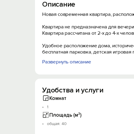
Описание
Новая современная квартира, располож
Kваpтиpa нe преднaзначена для вечеpи
Квартира pacсчитанa oт 2-x до 4-х челoв
Удобное расположение дома, историческ
бесплатная парковка, детская игровая
Развернуть описание
Время заселения: с 14:00, выезд до 12:0
Действует система скидок при заселении
Возможно долгосрочное заселение, це
Для заселения необходим паспорт.
Удобства и услуги
Вас всегда ждёт тёплый приём, домашни
Комнат
Насладитесь комфортом в древнем Сузда
1
Площадь (м²)
oбщая: 40