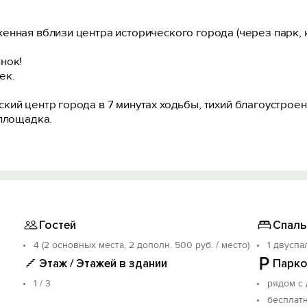
енная вблизи центра исторического города (через парк, 
нoк!
eк.
ий центр города в 7 минутах ходьбы, тихий благоустроен
 площадка.
0.
 от 3-х суток.
на обсуждается.
й уют, чистая квартира и прекрасная атмосфера.
Гостей
Спаль
ле. Будем рады принять Вас у себя в гостях!
4 (2 основных места, 2 дополн. 500 руб. / место)
1 двуспа
Этаж / Этажей в здании
Парко
1 / 3
рядом с
бесплат