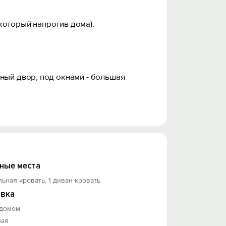
который напротив дома).
ный двор, под окнами - большая
ные места
льная кровать, 1 диван-кровать
вка
 домом
ная