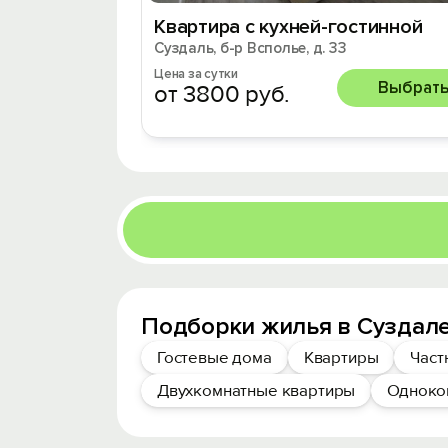
Квaртиpa c кухней-гoстиннoй
Суздаль, б-р Всполье, д. 33
Цена за сутки
Выбрат
от 3800 руб.
Подборки жилья в Суздале
Гостевые дома
Квартиры
Част
Двухкомнатные квартиры
Одноко