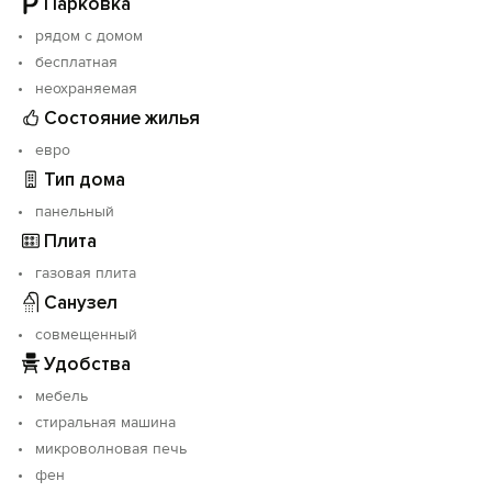
Парковка
рядом с домом
Ждём Вас в гости.
бесплатная
неохраняемая
Состояние жилья
евро
Тип дома
панельный
Плита
газовая плита
Санузел
совмещенный
Удобства
мебель
стиральная машина
микроволновая печь
фен