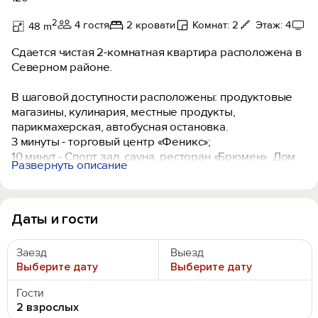
2
4 гостя
2 кровати
Комнат: 2
Этаж: 4
Т
48 m
Сдается чистая 2-комнатная квартира расположена в
Северном районе.
В шаговой доступности расположены: продуктовые
магазины, кулинария, местные продукты,
парикмахерская, автобусная остановка.
3 минуты - торговый центр «Феникс»;
10 минут - Спорт зал, сауна, ресторан «Брюмен», Дом
Развернуть описание
коромыслом, вокзал, Центр, Кремль, Больница
Областная;
15 минут - Спортивный комплекс «Ледовый дворец».
Даты и гости
В квартире предусмотрено все для Вашего
комфортного проживания. В комнате расположены:
Заезд
Выезд
двуспальная кровать 169*200 в другой комнате
Выберите дату
Выберите дату
раскладывающийся диван 160*200 + доп. место для
ребенка. Максимальное количество спальных мест –
Гости
4 + 1 ребёнок. Кухня оснащена всей необходимой
2 взрослых