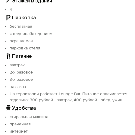
Этажей в здании
номерами, оформленными в классическом
выдержанном стиле с элегантной мебелью из дерева.
4
В номерах гостей ждет бесплатный Wi-Fi, сейф,
Парковка
телевизор с ЖК-экраном и спутниковыми каналами,
бесплатная
холодильник. Ванные комнаты располагают душем,
феном и бесплатными туалетно-косметическими
с видеонаблюдением
принадлежностями.
охраняемая
парковка отеля
Объект прошёл классификацию. Номер реестровой
Питание
записи: С232024002307.
завтрак
2-х разовое
3-х разовое
на заказ
На территории работает Lounge Bar. Питание оплачивается
отдельно: 300 рублей - завтрак, 400 рублей - обед, ужин.
Удобства
стиральная машина
прачечная
интернет