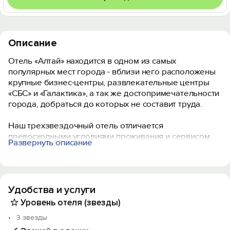
Описание
Отель «Алтай» находится в одном из самых
популярных мест города - вблизи него расположены
крупные бизнес-центры, развлекательные центры
«СБС» и «Галактика», а так же достопримечательности
города, добраться до которых не составит труда.
Наш трехзвездочный отель отличается
превосходными условиями проживания и сервисом
Развернуть описание
европейского уровня, ведь радость и комфорт наших
гостей - главное для нас. Богатый номерной фонд и
развитая внутренняя инфраструктура гостиницы
удовлетворят вкусы даже самого взыскательного
Удобства и услуги
посетителя.
Уровень отеля (звезды)
Отель расположен в центре Краснодара и
3 звезды
располагает уютными и просторными современными