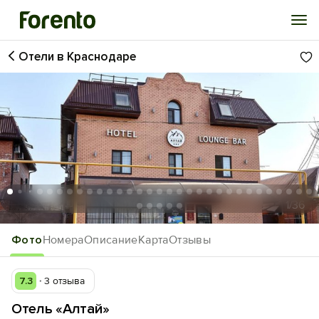
Отели в Краснодаре
Войти
Избранное
История просмотра
Добавить свой объект
1
/36
Фото
Номера
Описание
Карта
Отзывы
7.3
3 отзыва
Отель «Алтай»