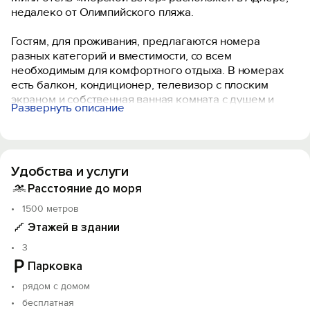
недалеко от Олимпийского пляжа.
Гостям, для проживания, предлагаются номера
разных категорий и вместимости, со всем
необходимым для комфортного отдыха. В номерах
есть балкон, кондиционер, телевизор с плоским
экраном и собственная ванная комната с душем и
Развернуть описание
феном.
На территории имеется кафе, зоны для отдыха на
свежем воздухе, бесплатная уличная парковка.
Удобства и услуги
До дворца зимнего спорта «Айсберг» и гоночной
Расстояние до моря
трасы «Сочи Автодром» 5 минут пешком. До
1500 метров
аттракционов Сочи-парк 10 минут пешком.
Этажей в здании
Окрестности отлично подходят для прогулок.
3
Объект прошёл классификацию. Номер реестровой
Парковка
записи: С232025012550.
рядом с домом
бесплатная