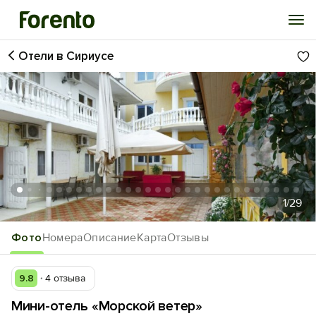
Отели в Сириусе
Войти
Избранное
История просмотра
Добавить свой объект
1
/29
Фото
Номера
Описание
Карта
Отзывы
9.8
4 отзыва
Мини-отель «Морской ветер»