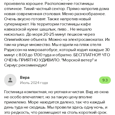
произвела хорошее. Расположение гостиницы
отличное. Тихий частный сектор. Прямо напротив дома
новая современная столовая. Меню разнообразное.
Очень вкусно готовят. Также напротив новый
супермаркет. На территории гостиницы кафе
кавказской кухни: шашлык, пиво... Не мешало
нисколько. До моря 20-25 минут пешком через
Олимпийские объекта. Можно на электросамокатах. Их
там на улице множество. Мы ездили на пляж отеля
Рэдиссон на микроаатобусе, который ходил каждые 30
минут с 8.00 до 17.00 туда и обратно. БЕСПЛАТНО!!! ЧТО
ОЧЕНЬ ПРИЯТНО УДИВИЛО. "Морской ветер" и
Сириус рекоммендую!
Вера
9.3
Июль 2024 года
Гостиница компактная, но уютная и чистая. Вид из окна
не особо впечатляет, но за такую цену вполне
приемлемо. Море находится далеко, так что каждый
день туда не сходишь. Мы провели здесь одну ночь, и
это редкость, что размещают на столь короткий срок.