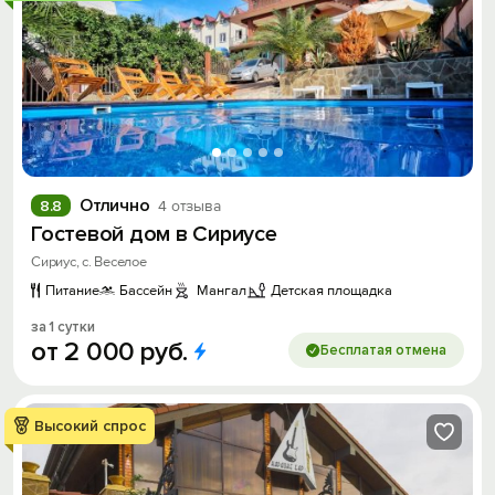
Отлично
8.8
4 отзыва
Гостевой дом в Сириусе
Сириус, с. Веселое
Питание
Бассейн
Мангал
Детская площадка
за 1 сутки
от
2
000
руб.
Бесплатая отмена
Высокий спрос