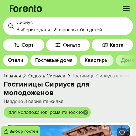
Сириус
Войти
Выберите даты
·
2 взрослых
без детей
Избранное
Сорт.
Фильтр
Карта
Отели
Гостевые дома
Квартиры
Дома
История просмотра
Главная
Отдых в Сириусе
Гостиницы Сириуса для мол
Добавить свой объект
Гостиницы Сириуса для
молодоженов
Найдено
3
варианта жилья
для молодоженов, романтические
Выбор гостей