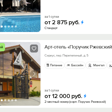
за 1 сутки
от
2
875
руб.
Стандарт
Арт-отель «Поручик Ржевский
ей
Сириус, пер. Перепелиный, д. 5
Питание
Бассейн
Мангал
за 1 сутки
от
12
000
руб.
2-местный номер (корп. Поручик Ржевский)