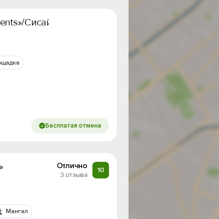
ents»/Сисайд Апартментс
ощадка
Бесплатая отмена
»
Отлично
10
3 отзыва
Мангал