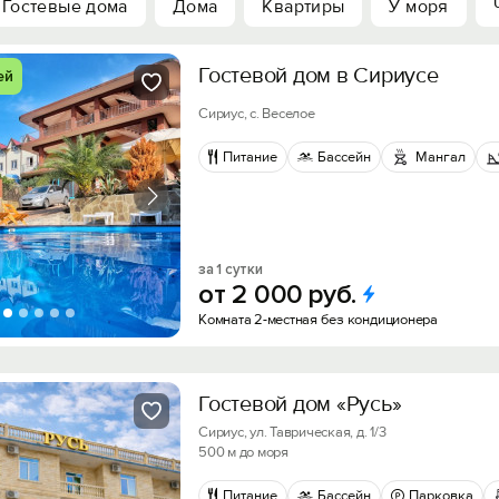
Гостевые дома
Дома
Квартиры
У моря
Гостевой дом в Сириусе
ей
Сириус, с. Веселое
Питание
Бассейн
Мангал
за 1 сутки
от
2
000
руб.
Комната 2-местная без кондиционера
Гостевой дом «Русь»
Сириус, ул. Таврическая, д. 1/3
500 м до моря
Питание
Бассейн
Парковка