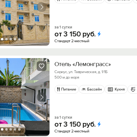
за 1 сутки
от
3
150
руб.
Стандарт 2-местный
Отель «Лемонграсс»
Сириус, ул. Таврическая, д. 1/1Б
500 м до моря
Питание
Бассейн
Кухня
за 1 сутки
от
3
150
руб.
Стандарт 2-местный