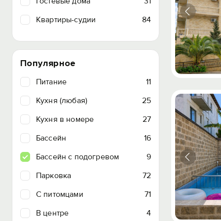
Гостевые дома
31
Квартиры-судии
84
Популярное
Питание
11
Кухня (любая)
25
Кухня в номере
27
Бассейн
16
Бассейн с подогревом
9
Парковка
72
C питомцами
71
В центре
4