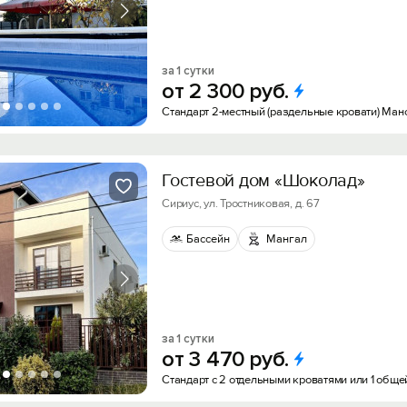
за 1 сутки
от
2
300
руб.
Стандарт 2-местный (раздельные кровати) Ман
Гостевой дом «Шоколад»
Сириус, ​ул. Тростниковая, д. 67
Бассейн
Мангал
за 1 сутки
от
3
470
руб.
Стандарт с 2 отдельными кроватями или 1 общ