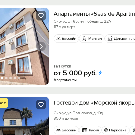
Апартаменты «Seaside Apartm
Сириус, ул. 65 лет Победы, д. 22А
117 м до моря
Бассейн
Мангал
Детская пл
за 1 сутки
от
5
000
руб.
Апартаменты
Гостевой дом «Морской якорь
рос
Сириус, ул. Тюльпанов, д. 10д
850 м до моря
Бассейн
Кухня
Парковка