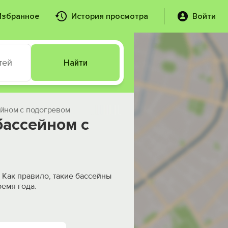
Избранное
История просмотра
Войти
тей
Найти
ейном с подогревом
бассейном с
 Как правило, такие бассейны
ремя года.