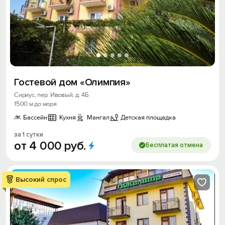
Гостевой дом «Олимпия»
Сириус, пер. Ивовый, д. 4Б
1500 м до моря
Бассейн
Кухня
Мангал
Детская площадка
за 1 сутки
от
4
000
руб.
Бесплатая отмена
Высокий спрос