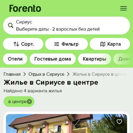
Сириус
Войти
Выберите даты
·
2 взрослых
без детей
Избранное
Сорт.
Фильтр
Карта
Отели
Гостевые дома
Квартиры
Дома
История просмотра
Главная
Отдых в Сириусе
Жилье в Сириусе в центре
Добавить свой объект
Жилье в Сириусе в центре
Найдено
4
варианта жилья
в центре