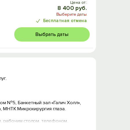
Цена от:
8 400 руб.
Выберите даты
Бесплатная отмена
Выбрать даты
уг.
ом №5, Банкетный зал «Галич Холл»,
о, МНТК Микрохирургия глаза.
, рабочим столом, телефоном,
 для того, чтобы привести себя в