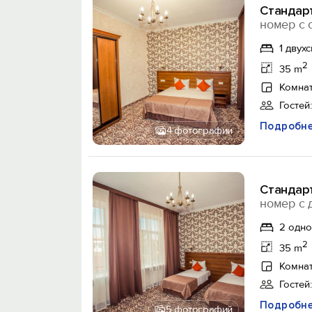
Стандар
номер с 
1 двух
2
35 m
Комнат
Гостей:
Подробн
4 фотографии
Стандар
номер с 
2 одн
2
35 m
Комнат
Гостей:
Подробн
5 фотографий