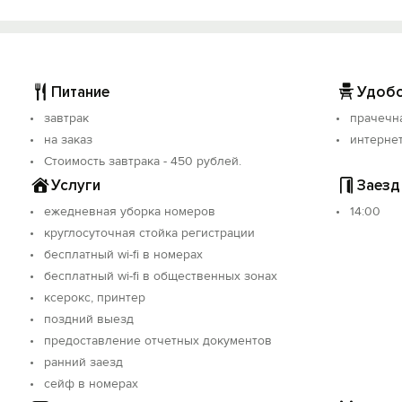
прогулки.
е.
естровой записи: С232025001886.
Питание
Удобс
завтрак
прачечн
на заказ
интерне
Стоимость завтрака - 450 рублей.
Услуги
Заезд
ежедневная уборка номеров
14:00
круглосуточная стойка регистрации
бесплатный wi-fi в номерах
бесплатный wi-fi в общественных зонах
ксерокс, принтер
поздний выезд
предоставление отчетных документов
ранний заезд
сейф в номерах