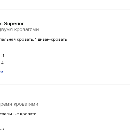
 Superior
двумя кроватями
спальная кровать, 1 диван-кровать
: 1
 4
ее
тремя кроватями
спальные кровати