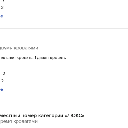
: 1
 3
ее
двумя кроватями
спальная кровать, 1 диван-кровать
: 2
 2
ее
местный номер категории «ЛЮКС»
тремя кроватями