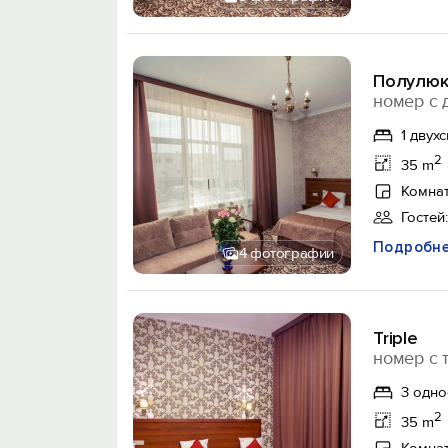
Полулюкс
номер с 
1 двух
2
35 m
Комнат
Гостей:
Подробн
4 фотографии
Triple
номер с 
3 одно
2
35 m