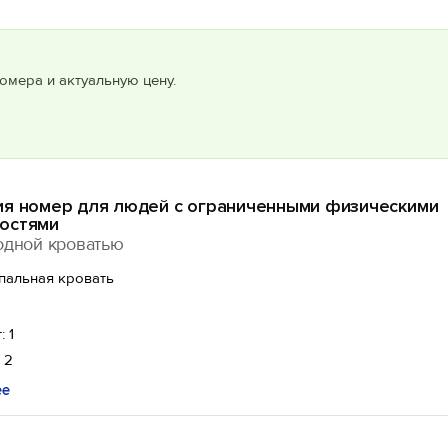
омера и актуальную цену.
ия номер для людей с ограниченными физическими
остями
одной кроватью
спальная кровать
: 1
 2
ее