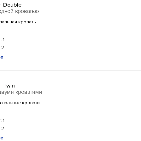
т Double
одной кроватью
спальная кровать
: 1
 2
ее
т Twin
двумя кроватями
оспальные кровати
: 1
 2
ее