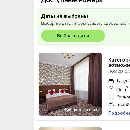
Доступные номера
Даты не выбраны
Выберите даты, чтобы увидеть свободные н
Выбрать даты
Категор
возможн
номер с 
1 двух
2
35 m
Комнат
Гостей:
6 фотографий
Подробн