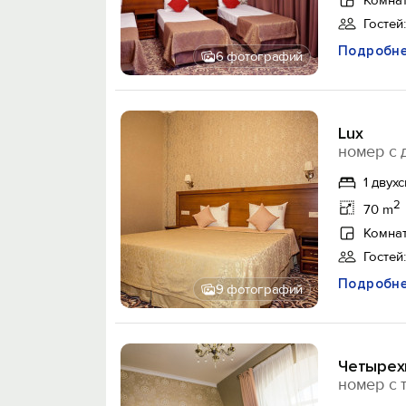
Комнат
Гостей:
Подробн
6 фотографий
Lux
номер с 
1 двух
2
70 m
Комнат
Гостей:
Подробн
9 фотографий
Четырех
номер с 