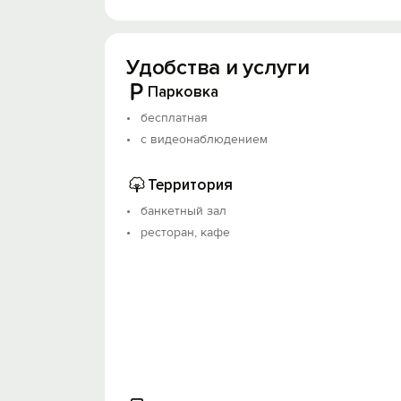
порядок после длительной дороги или 
На территории отеля расположены каф
Удобства и услуги
Объект прошёл классификацию. Номер ре
Парковка
бесплатная
с видеонаблюдением
Территория
банкетный зал
ресторан, кафе