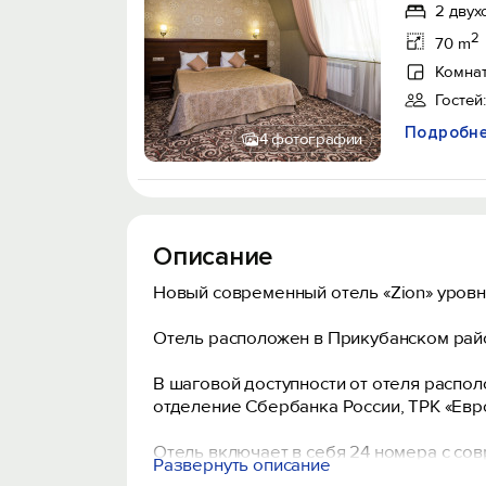
2 двух
2
70 m
Комнат
Гостей:
Подробн
4 фотографии
Описание
Новый современный отель «Zion» уровн
Отель расположен в Прикубанском рай
В шаговой доступности от отеля распо
отделение Сбербанка России, ТРК «Евро
Отель включает в себя 24 номера с со
Развернуть описание
плазменным ТV, системой кондициониров