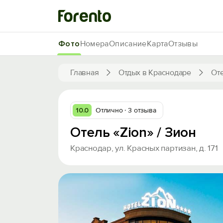
Фото
Номера
Описание
Карта
Отзывы
Главная
Отдых в Краснодаре
От
10.0
Отлично
3 отзыва
Отель «Zion» / Зион
Краснодар, ул. Красных партизан, д. 171