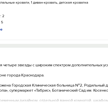
спальные кровати, 1 диван-кровать, детская кроватка
: 2
 5
ее
я четыре звезды с широким спектром дополнительных усл
оне города Краснодара.
ложена Городская Клиническая больница №2, Родильный д
па», супермаркет «Табрис», Ботанический Сад им. Косенк
временным дизайном, отдельной ванной комнатой, шкафом
ания и сейфом. В ванной Вы найдете все, что необходимо