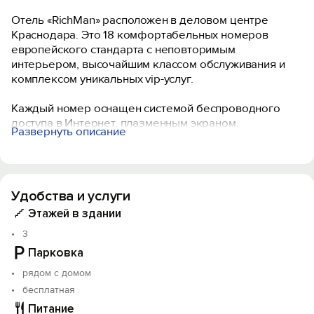
Отель «RichMan» расположен в деловом центре
Краснодара. Это 18 комфортабельных номеров
европейского стандарта с неповторимым
интерьером, высочайшим классом обслуживания и
комплексом уникальных vip-услуг.
Каждый номер оснащен системой беспроводного
доступа в Интернет, плазменным экраном,
Развернуть описание
индивидуальной системой кондиционирования,
телефоном с прямым междугородним и
международным доступом, спутниковым ТВ.
Удобства и услуги
Все номера содержат разную стилистику – восточный
колорит, европейский шарм и японскую
Этажей в здании
утонченность, а влюбленных и романтиков ждет
3
приятный сюрприз! Во всех номерах установлена
Парковка
эксклюзивная мебель, а их убранство отвечает
самым высоким требованиям.
рядом с домом
бесплатная
У нас созданы все условия для превосходного отдыха
Питание