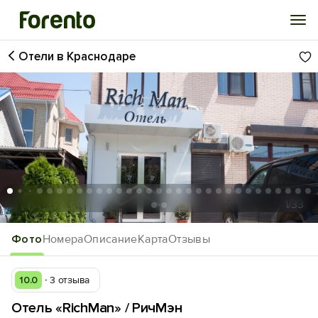
Отели в Краснодаре
Войти
Избранное
История просмотра
Добавить свой объект
1
/33
Фото
Номера
Описание
Карта
Отзывы
10.0
3 отзыва
Отель «RichMan» / РичМэн