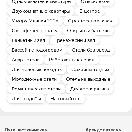
Однокомнатные квартиры
С парковкой
Двухкомнатные квартиры
В центре
У моря 2 линия 300м
С рестораном, кафе
С конференц-залом
Открытый бассейн
Банкетный зал
Тренажерный зал
Бассейн с подогревом
Отели без звезд
Апарт-отели
Работают в несезон
Для деловых поездок
Семейный отдых
Молодежные отели
Отель на выходные
Романтические отели
Для корпоратива
Для свадьбы
На новый год
Путешественникам
Арендодателям