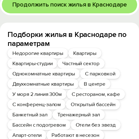
Продолжить поиск жилья в Краснодаре
Подборки жилья в Краснодаре по
параметрам
Недорогие квартиры
Квартиры
Квартиры-студии
Частный сектор
Однокомнатные квартиры
С парковкой
Двухкомнатные квартиры
В центре
У моря 2 линия 300м
С рестораном, кафе
С конференц-залом
Открытый бассейн
Банкетный зал
Тренажерный зал
Бассейн с подогревом
Отели без звезд
Апарт-отели
Работают в несезон