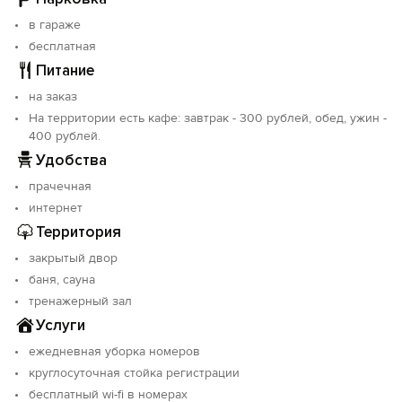
записи: С232024020834.
в гараже
бесплатная
Питание
на заказ
На территории есть кафе: завтрак - 300 рублей, обед, ужин -
400 рублей.
Удобства
прачечная
интернет
Территория
закрытый двор
баня, сауна
тренажерный зал
Услуги
ежедневная уборка номеров
круглосуточная стойка регистрации
бесплатный wi-fi в номерах