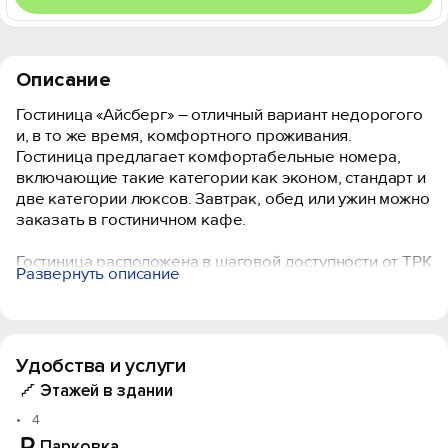
Описание
Гостиница «Айсберг» – отличный вариант недорогого
и, в то же время, комфортного проживания.
Гостиница предлагает комфортабельные номера,
включающие такие категории как эконом, стандарт и
две категории люксов. Завтрак, обед или ужин можно
заказать в гостиничном кафе.
Гостиница расположена в шаговой доступности от ТРК
Развернуть описание
«SBS Megamall», ТРК «Медиаплаза», Бизнес-центра
AVM ORSETTO, Восточного рынка.
Для удобства проживания в гостинице имеется
Удобства и услуги
подземная парковка, автомойка, тренажерный зал и
баня «Хаммам».
Этажей в здании
4
Объект прошёл классификацию. Номер реестровой
Парковка