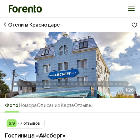
Отели в Краснодаре
Войти
Избранное
История просмотра
Добавить свой объект
1
/26
Фото
Номера
Описание
Карта
Отзывы
6.9
7 отзывов
Гостиница «Айсберг»