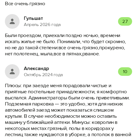
Все очень грязно
Гульшат
2.7
Апрель 2026 года
Были проездом, приехали поздно ночью, времени
искать жилье не было. Понимали, что будет скромно,
но не до такой степени:все очень грязно,прокурено,
нет полотенец, мыла,все в пятнах,рваное.
Александр
10
Октябрь 2024 года
Плюсы: при заезде меня порадовали чистые и
приятные постельные принадлежности, я комфортно
выспался. Администраторы были очень приветливыми.
Подземная парковка — это удобно, хотя для низких
автомобилей заезд может показаться слишком
крутым. В случае необходимости можно оставить
машину у ближайшей аптеки. Минусы: ковролин в
некоторых местах грязный, полы в коридорах у
лестниц также нуждаются в уборке, а потолок в ванной