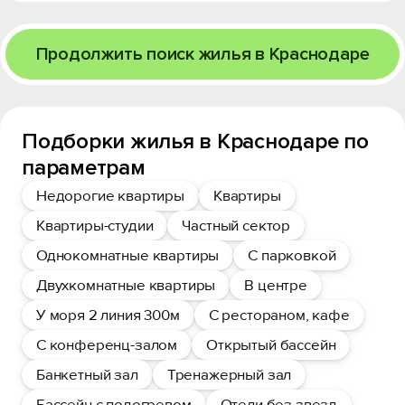
Продолжить поиск жилья в Краснодаре
Подборки жилья в Краснодаре по
параметрам
Недорогие квартиры
Квартиры
Квартиры-студии
Частный сектор
Однокомнатные квартиры
С парковкой
Двухкомнатные квартиры
В центре
У моря 2 линия 300м
С рестораном, кафе
С конференц-залом
Открытый бассейн
Банкетный зал
Тренажерный зал
Бассейн с подогревом
Отели без звезд