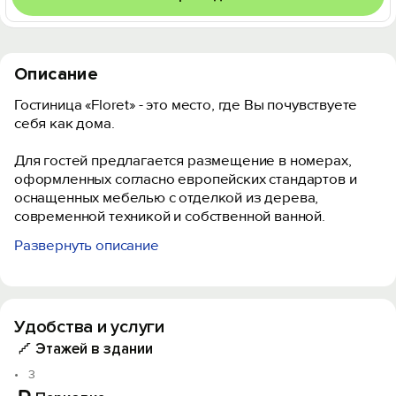
Описание
Гостиница «Floret» - это место, где Вы почувствуете
себя как дома.
Для гостей предлагается размещение в номерах,
оформленных согласно европейских стандартов и
оснащенных мебелью с отделкой из дерева,
современной техникой и собственной ванной.
Развернуть описание
Рядом со зданием есть кафе, рестораны и снэк-бары,
в которых можно вкусно и сытно пообедать.
В шаговой доступности имеются торговый центр и
Удобства и услуги
экспоцентр, куда гости смогут отправиться на
прогулку. Расстояние до железнодорожного вокзала
Этажей в здании
составляет 11,8 км, а до аэропорта - 16,1 км.
3