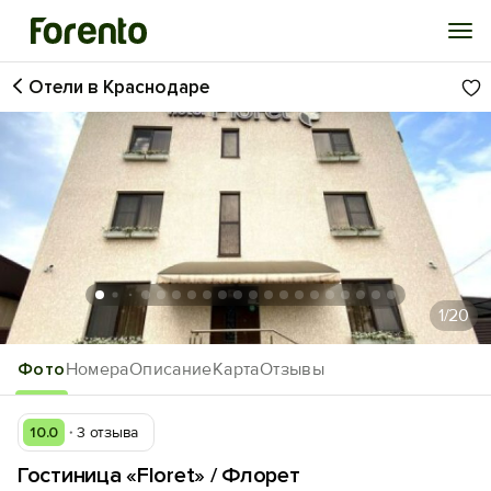
Отели в Краснодаре
Войти
Избранное
История просмотра
Добавить свой объект
1
/20
Фото
Номера
Описание
Карта
Отзывы
10.0
3 отзыва
Гостиница «Floret» / Флорет