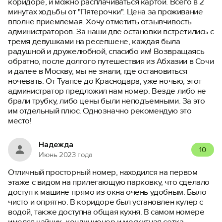
коридоре, и можно расплачиваться картой. Всего в 2
минутах ходьбы от "Пятерочки". Цена за проживание
вполне приемлемая. Хочу отметить отзывчивость
администраторов. За наши две остановки встретились с
тремя девушками на ресепшене, каждая была
радушной и дружелюбной, спасибо им! Возвращаясь
обратно, после долгого путешествия из Абхазии в Сочи
и далее в Москву, мы не знали, где остановиться
ночевать. От Туапсе до Краснодара, уже ночью, этот
администратор предложил нам номер. Везде либо не
брали трубку, либо цены были неподъемными. За это
им отдельный плюс. Однозначно рекомендую это
место!
Надежда
10
Июнь 2023 года
Отличный просторный номер, находился на первом
этаже с видом на прилегающую парковку, что сделало
доступ к машине прямо из окна очень удобным. Было
чисто и опрятно. В коридоре был установлен кулер с
водой, также доступна общая кухня. В самом номере
имелся чайник, кондиционер и москитная сетка.