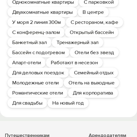
Однокомнатные квартиры
С парковкой
Двухкомнатные квартиры
В центре
У моря 2 линия 300м
С рестораном, кафе
С конференц-залом
Открытый бассейн
Банкетный зал
Тренажерный зал
Бассейн с подогревом
Отели без звезд
Апарт-отели
Работают в несезон
Для деловых поездок
Семейный отдых
Молодежные отели
Отель на выходные
Романтические отели
Для корпоратива
Для свадьбы
На новый год
Путешественникам
Арендодателям