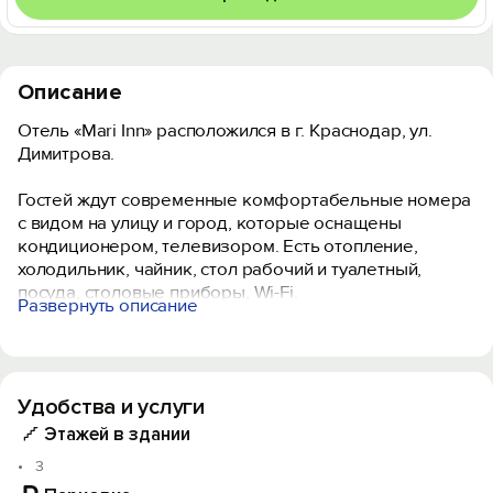
Описание
Отель «Mari Inn» расположился в г. Краснодар, ул.
Димитрова.
Гостей ждут современные комфортабельные номера
с видом на улицу и город, которые оснащены
кондиционером, телевизором. Есть отопление,
холодильник, чайник, стол рабочий и туалетный,
посуда, столовые приборы, Wi-Fi.
Развернуть описание
Бесплатная частная парковка за территорией, с
видео наблюдением, охраняемая. Совсем рядом от
нашего отеля расположены всевозможные магазины.
Удобства и услуги
Здесь можно отлично провести время с семьей и
друзьями.
Этажей в здании
3
Объект прошёл классификацию. Номер реестровой