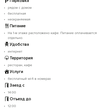
Парковка
записи: С232025011185.
рядом с домом
бесплатная
неохраняемая
Питание
На 1-м этаже расположено кафе. Питание оплачивается
отдельно.
Удобства
интернет
Территория
ресторан, кафе
Услуги
бесплатный wi-fi в номерах
Заезд с
14:00
Отъезд до
12:00