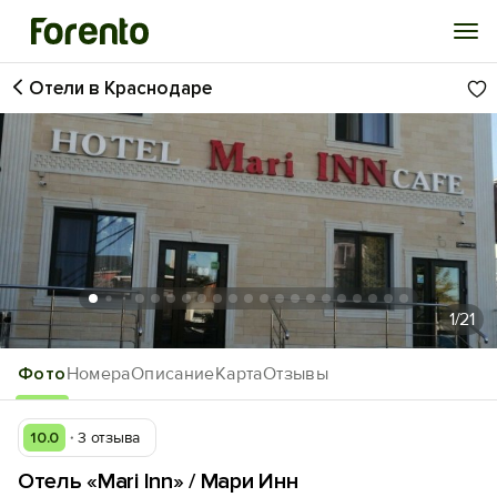
Отели в Краснодаре
Войти
Избранное
История просмотра
Добавить свой объект
1
/21
Фото
Номера
Описание
Карта
Отзывы
10.0
3 отзыва
Отель «Mari Inn» / Мари Инн