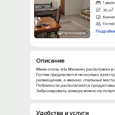
1 двух
2
35 m
Комнат
Гостей:
Подробн
4 фотографии
Описание
Мини-отель «На Малине» расположен в г
Гостям предлагается несколько катего
размещения, а именно: спальные места,
Поблизости располагаются продуктовы
Забронировать номера можно на популя
Удобства и услуги