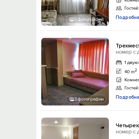
Комнат
Гостей:
Подробн
5 фотографий
Трехмес
номер с 
1 двух
2
40 m
Комнат
Гостей:
Подробн
3 фотографии
Четырех
номер с 