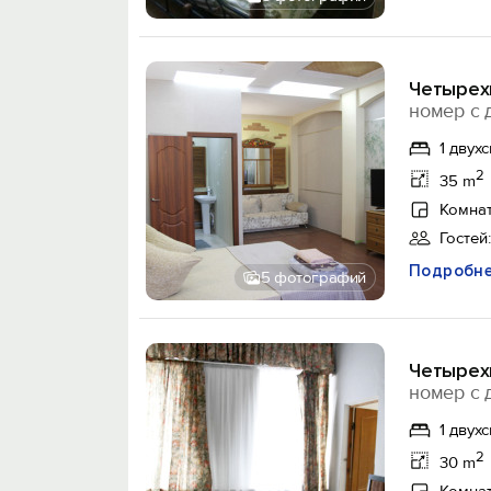
Четырех
номер с 
1 двух
2
35 m
Комнат
Гостей:
Подробн
5 фотографий
Четырех
номер с 
1 двух
2
30 m