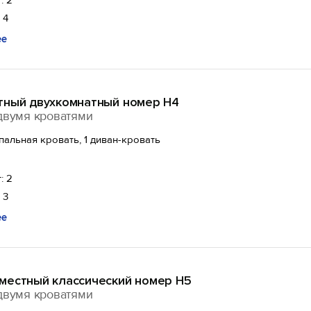
: 2
 4
ее
тный двухкомнатный номер Н4
двумя кроватями
спальная кровать, 1 диван-кровать
: 2
 3
ее
местный классический номер Н5
двумя кроватями