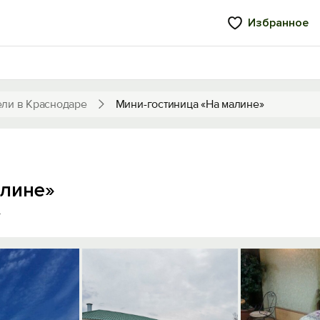
Избранное
ели в Краснодаре
Мини-гостиница «На малине»
алине»
4