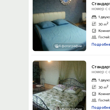
Стандарт
номер с 
1 двух
2
30 m
Комнат
Гостей:
Подробн
4 фотографии
Стандар
номер с 
1 двух
2
30 m
Комнат
Гостей:
Подробн
3 фотографии