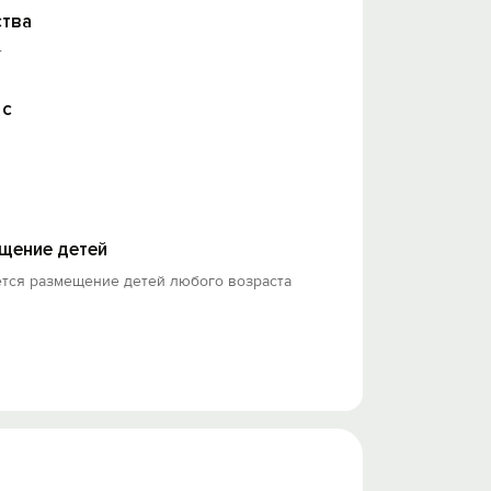
тва
т
 с
щение детей
ется размещение детей любого возраста