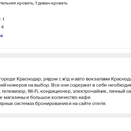
спальная кровать, 1 диван-кровать
: 1
 4
ее
ороде Краснодар, рядом с ж\д и авто вокзалами Краснода
рий номеров на выбор. Все они содержат в себе необхо
 телевизор, Wi-Fi, кондиционер, электрочайник, личный са
е магазины и большое количество кафе.
рных системах бронирования и на сайте отеля.