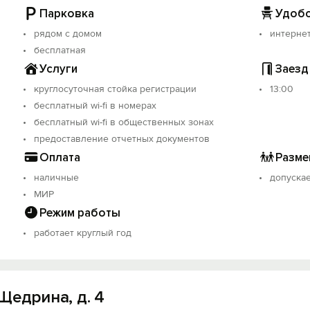
Парковка
Удобс
рядом с домом
интерне
бесплатная
Услуги
Заезд
круглосуточная стойка регистрации
13:00
бесплатный wi-fi в номерах
бесплатный wi-fi в общественных зонах
предоставление отчетных документов
Оплата
Разме
наличные
допуска
МИР
Режим работы
работает круглый год
Щедрина, д. 4