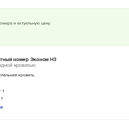
омера и актуальную цену.
тный номер Эконом Н3
одной кроватью
спальная кровать
: 1
 1
ее