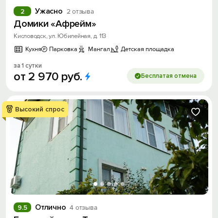
Ужасно
2
2 отзыва
Домики «Афрейм»
Кисловодск, ул. Юбилейная, д. 113
Кухня
Парковка
Мангал
Детская площадка
за 1 сутки
от
2
970
руб.
Бесплатая отмена
Высокий спрос
Отлично
9.5
4 отзыва