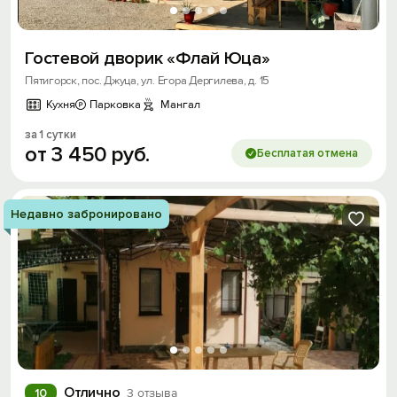
Гостевой дворик «Флай Юца»
Пятигорск, пос. Джуца, ул. Егора Дергилева, д. 15
Кухня
Парковка
Мангал
за 1 сутки
от
3
450
руб.
Бесплатая отмена
Недавно забронировано
Отлично
10
3 отзыва