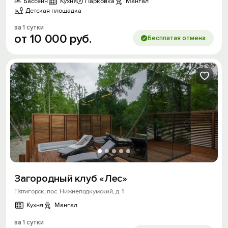
Бассейн
Кухня
Парковка
Мангал
Детская площадка
за 1 сутки
от
10
000
руб.
Бесплатая отмена
Загородный клуб «Лес»
Пятигорск, пос. Нижнеподкумский, д. 1
Кухня
Мангал
за 1 сутки