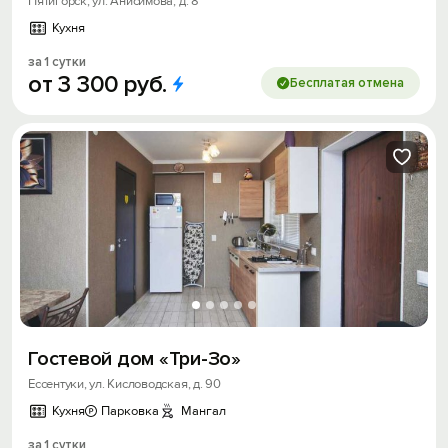
Пятигорск, ул. Анисимова, д. 8
Кухня
за 1 сутки
от
3
300
руб.
Бесплатая отмена
Гостевой дом «Три-Зо»
Ессентуки, ул. Кисловодская, д. 90
Кухня
Парковка
Мангал
за 1 сутки