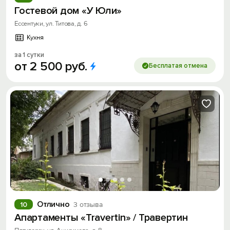
Гостевой дом «У Юли»
Ессентуки, ул. Титова, д. 6
Кухня
за 1 сутки
от
2
500
руб.
Бесплатая отмена
Отлично
10
3 отзыва
Апартаменты «Travertin» / Травертин