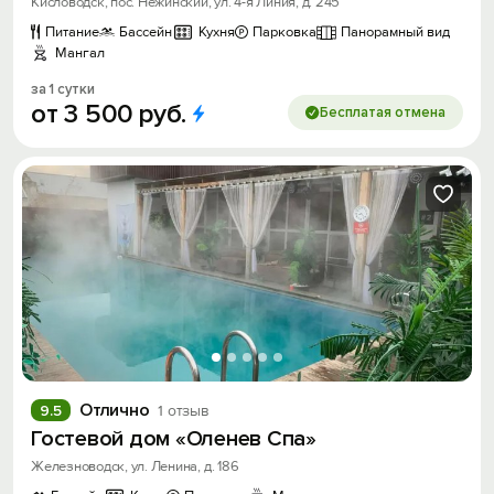
Кисловодск, пос. Нежинский, ул. 4-я Линия, д. 245
Питание
Бассейн
Кухня
Парковка
Панорамный вид
Мангал
за 1 сутки
от
3
500
руб.
Бесплатая отмена
Отлично
9.5
1 отзыв
Гостевой дом «Оленев Спа»
Железноводск, ул. Ленина, д. 186