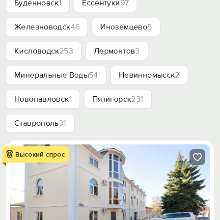
Буденновск
1
Ессентуки
97
Железноводск
46
Иноземцево
5
Кисловодск
253
Лермонтов
3
Минеральные Воды
54
Невинномысск
2
Новопавловск
1
Пятигорск
231
Ставрополь
31
Высокий спрос