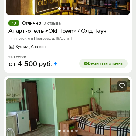
Отлично
10
3 отзыва
Апарт-отель «Old Town» / Олд Таун
Пятигорск, снт Прогресс, д. 16А, стр. 1
Кухня
Спа-зона
за 1 сутки
от
4
500
руб.
Бесплатая отмена