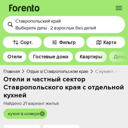
Ставропольский край
Войти
Выберите даты
·
2 взрослых
без детей
Избранное
Сорт.
Фильтр
Карта
Отели
Гостевые дома
Квартиры
Дома
История просмотра
Главная
Отдых в Ставропольском крае
С кухней в ном
Добавить свой объект
Отели и частный сектор
Ставропольского края с отдельной
кухней
Найдено
21
вариант жилья
кухня в номере