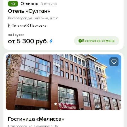
Отлично
10
3 отзыва
Отель «Султан»
Кисловодск, ул. Гагарина, д. 52
Питание
Парковка
за 1 сутки
от
5
300
руб.
Бесплатая отмена
Гостиница «Мелисса»
Ставрополь, ул. Семашко, д. 3Б