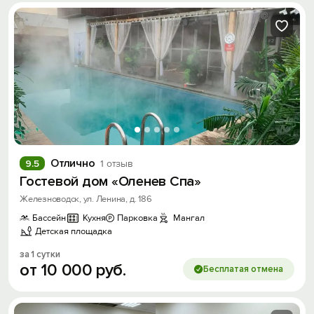
Отлично
9.5
1 отзыв
Гостевой дом «Оленев Спа»
Железноводск, ул. Ленина, д. 186
Бассейн
Кухня
Парковка
Мангал
Детская площадка
за 1 сутки
от
10
000
руб.
Бесплатая отмена