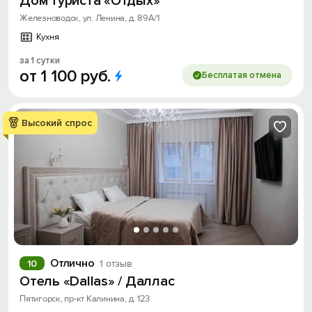
Дом туриста «Отдых»
Железноводск, ул. Ленина, д. 89А/1
Кухня
за 1 сутки
от
1
100
руб.
Бесплатая отмена
Высокий спрос
Отлично
10
1 отзыв
Отель «Dallas» / Даллас
Пятигорск, пр-кт Калинина, д. 123