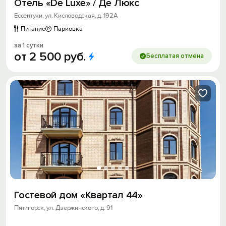
Отель «De Luxe» / Де Люкс
Ессентуки, ул. Кисловодская, д. 192А
Питание
Парковка
за 1 сутки
от
2
500
руб.
Бесплатая отмена
Гостевой дом «Квартал 44»
Пятигорск, ул. Дзержинского, д. 91