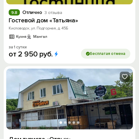
Отлично
9.8
3 отзыва
Гостевой дом «Татьяна»
Кисловодск, ул. Подгорная, д. 45Б
Кухня
Мангал
за 1 сутки
от
2
950
руб.
Бесплатая отмена