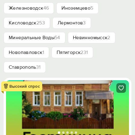
Железноводск
46
Иноземцево
5
Кисловодск
253
Лермонтов
3
Минеральные Воды
54
Невинномысск
2
Новопавловск
1
Пятигорск
231
Ставрополь
31
Высокий спрос