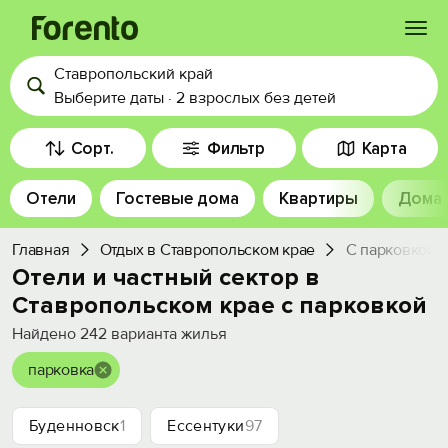
Ставропольский край
Войти
Выберите даты
·
2 взрослых
без детей
Избранное
Сорт.
Фильтр
Карта
Отели
Гостевые дома
Квартиры
Дома
История просмотра
Главная
Отдых в Ставропольском крае
С парковкой
Добавить свой объект
Отели и частный сектор в
Ставропольском крае с парковкой
Найдено
242
варианта жилья
парковка
Буденновск
1
Ессентуки
97