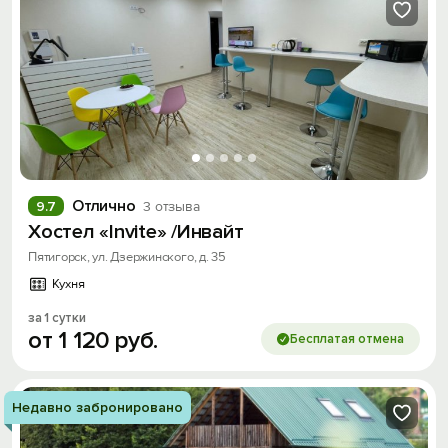
Отлично
9.7
3 отзыва
Хостел «Invite» /Инвайт
Пятигорск, ул. Дзержинского, д. 35
Кухня
за 1 сутки
от
1
120
руб.
Бесплатая отмена
Недавно забронировано