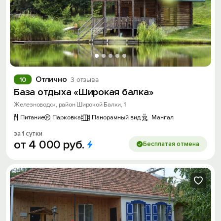
Отлично
10
3 отзыва
База отдыха «Широкая балка»
Железноводск, район Широкой Балки, 1
Питание
Парковка
Панорамный вид
Мангал
за 1 сутки
от
4
000
руб.
Бесплатая отмена