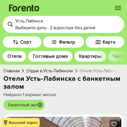
Усть-Лабинск
Войти
Выберите даты
·
2 взрослых
без детей
Избранное
Сорт.
Фильтр
Карта
Отели
Гостевые дома
Квартиры
Частн
История просмотра
Главная
Отдых в Усть-Лабинске
Отели Усть-Лабинска с
Добавить свой объект
Отели Усть-Лабинска с банкетным
залом
Найдено
1
вариант жилья
банкетный зал
Высокий спрос