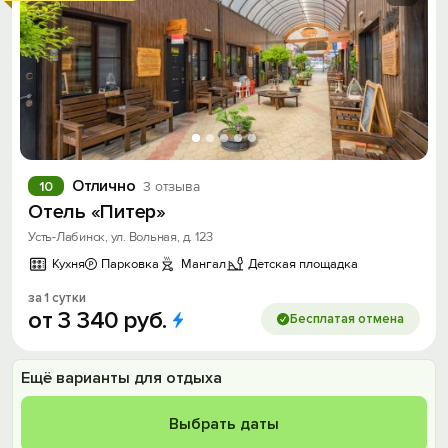
Отлично
10
3 отзыва
Отель «Питер»
Усть-Лабинск, ул. Вольная, д. 123
Кухня
Парковка
Мангал
Детская площадка
за 1 сутки
от
3
340
руб.
Бесплатая отмена
Ещё варианты для отдыха
Выбрать даты