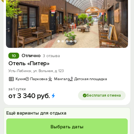
Отлично
10
3 отзыва
Отель «Питер»
Усть-Лабинск, ул. Вольная, д. 123
Кухня
Парковка
Мангал
Детская площадка
за 1 сутки
от
3
340
руб.
Бесплатая отмена
Ещё варианты для отдыха
Выбрать даты