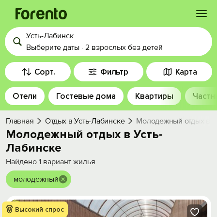
Усть-Лабинск
Войти
Выберите даты
·
2 взрослых
без детей
Избранное
Сорт.
Фильтр
Карта
Отели
Гостевые дома
Квартиры
Частн
История просмотра
Главная
Отдых в Усть-Лабинске
Молодежный отдых в У
Добавить свой объект
Молодежный отдых в Усть-
Лабинске
Найдено
1
вариант жилья
молодежный
Высокий спрос