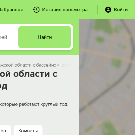
Избранное
История просмотра
Войти
тей
Найти
ежской области с бассейном, работающим круглый год
ой области с
од
которые работают круглый год.
тор
Комнаты