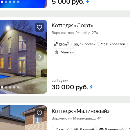
5
000
руб.
Коттедж «Лофт»
Воронеж, пер. Речной д. 27а
2
12 гостей
8 кроватей
120м
Мангал
за 1 сутки
30
000
руб.
Коттедж «Малиновый»
Воронеж, ул. Малиновая, д. 4/1
2
8 гостей
5 кроватей