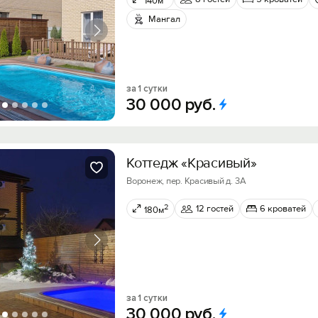
140м
Мангал
за 1 сутки
30
000
руб.
Коттедж «Красивый»
Воронеж, пер. Красивый д. 3А
2
12 гостей
6 кроватей
180м
за 1 сутки
30
000
руб.