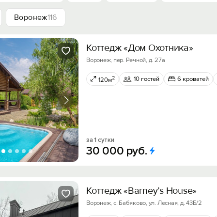
Воронеж
116
Коттедж «Дом Охотника»
Воронеж, пер. Речной, д. 27а
2
10 гостей
6 кроватей
120м
за 1 сутки
30
000
руб.
Коттедж «Barney’s House»
Воронеж, с. Бабяково, ул. Лесная, д. 43Б/2