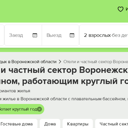
2 взрослых
·
без де
дых в Воронежской области
Отели и частный сектор Ворон
и частный сектор Воронежск
йном, работающим круглый г
риантов жилья
 жилье в Воронежской области с плавательным бассейном, 
отает круглый год
Гостевые дома
Дома
Квартиры
Частный сек