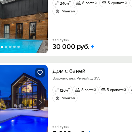
2
8 гостей
5 кроватей
240м
Мангал
за 1 сутки
30
000
руб.
Дом с баней
Воронеж, пер. Речной, д. 31А
2
8 гостей
5 кроватей
120м
Мангал
за 1 сутки