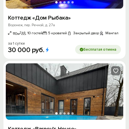
Коттедж «Дом Рыбака»
Воронеж, пер. Речной, д. 27а
2
10 гостей
5 кроватей
Закрытый двор
Мангал
110м
за 1 сутки
30
000
руб.
Бесплатая отмена
Коттедж «Barney’s House»