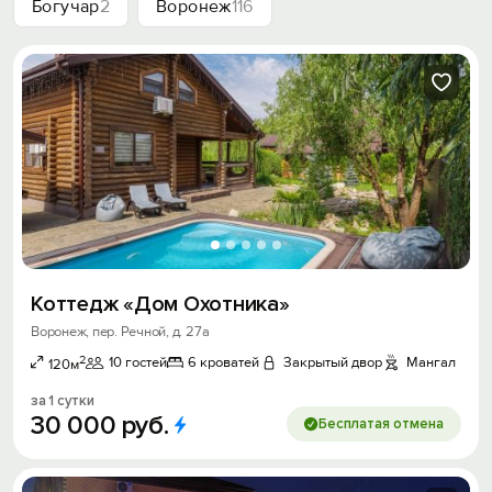
Богучар
2
Воронеж
116
Коттедж «Дом Охотника»
Воронеж, пер. Речной, д. 27а
2
10 гостей
6 кроватей
Закрытый двор
Мангал
120м
за 1 сутки
30
000
руб.
Бесплатая отмена