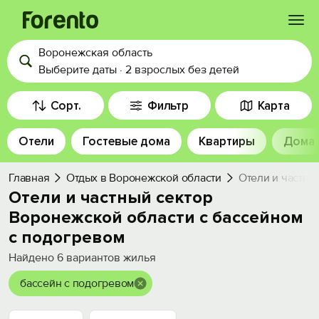
Воронежская область
Войти
Выберите даты
·
2 взрослых
без детей
Избранное
Сорт.
Фильтр
Карта
Отели
Гостевые дома
Квартиры
Дома
История просмотра
Главная
Отдых в Воронежской области
Отели и частны
Добавить свой объект
Отели и частный сектор
Воронежской области с бассейном
с подогревом
Найдено
6
вариантов жилья
бассейн с подогревом