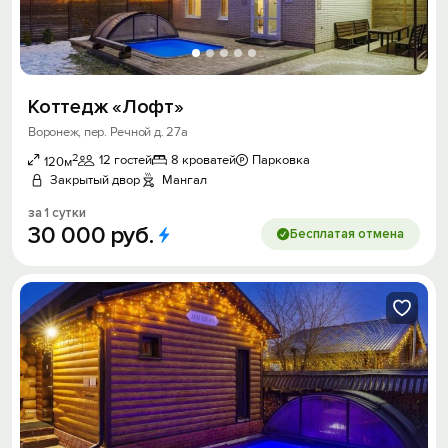
Коттедж «Лофт»
Воронеж, пер. Речной д. 27а
2
12 гостей
8 кроватей
Парковка
120м
Закрытый двор
Мангал
за 1 сутки
30
000
руб.
Бесплатая отмена