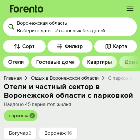
Воронежская область
Войти
Выберите даты
·
2 взрослых
без детей
Избранное
Сорт.
Фильтр
Карта
Отели
Гостевые дома
Квартиры
Дома
История просмотра
Главная
Отдых в Воронежской области
С парковкой
Добавить свой объект
Отели и частный сектор в
Воронежской области с парковкой
Найдено
45
вариантов жилья
парковка
Богучар
2
Воронеж
116