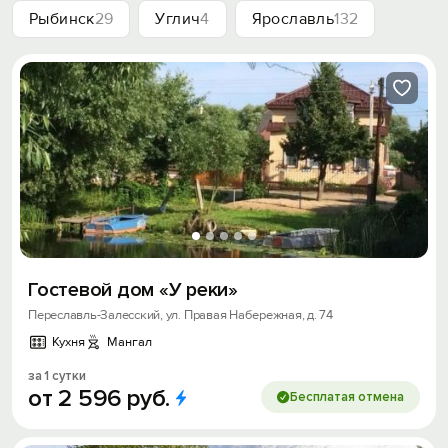
Рыбинск
29
Углич
4
Ярославль
132
Гостевой дом «У реки»
Переславль-Залесский, ул. Правая Набережная, д. 74
Кухня
Мангал
за 1 сутки
от
2
596
руб.
Бесплатая отмена