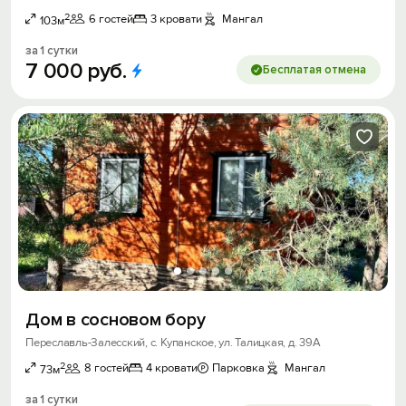
2
6 гостей
3 кровати
Мангал
103м
за 1 сутки
7
000
руб.
Бесплатая отмена
Дом в сосновом бору
Переславль-Залесский, с. Купанское, ул. Талицкая, д. 39А
2
8 гостей
4 кровати
Парковка
Мангал
73м
за 1 сутки