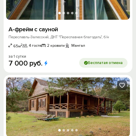
A-фрейм c caунoй
Переславль-Залесский, ДНТ "Переславная благодать", б/н
2
4 гостя
2 кровати
Мангал
65м
за 1 сутки
7
000
руб.
Бесплатая отмена