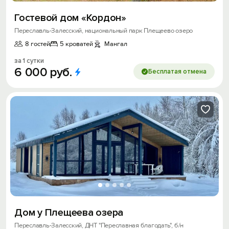
Гостевой дом «Кордон»
Переславль-Залесский, национальный парк Плещеево озеро
8 гостей
5 кроватей
Мангал
за 1 сутки
6
000
руб.
Бесплатая отмена
Дoм у Плeщеева озеpа
Переславль-Залесский, ДНТ "Переславная благодать", б/н