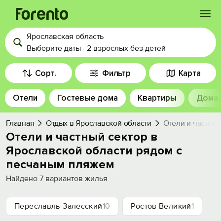
Ярославская область
Войти
Выберите даты
·
2 взрослых
без детей
Избранное
Сорт.
Фильтр
Карта
Отели
Гостевые дома
Квартиры
Дома
История просмотра
Главная
Отдых в Ярославской области
Отели и частны
Добавить свой объект
Отели и частный сектор в
Ярославской области рядом c
песчаным пляжем
Найдено
7
вариантов жилья
Переславль-Залесский
10
Ростов Великий
1