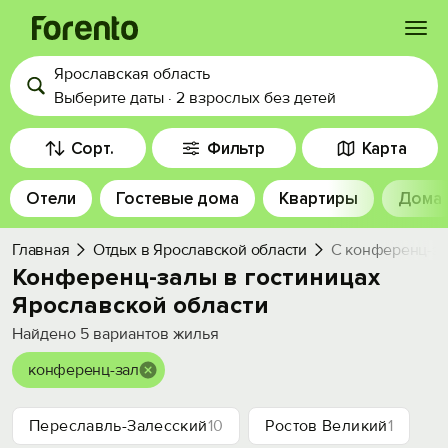
Ярославская область
Войти
Выберите даты
·
2 взрослых
без детей
Избранное
Сорт.
Фильтр
Карта
Отели
Гостевые дома
Квартиры
Дома
История просмотра
Главная
Отдых в Ярославской области
С конференц-з
Добавить свой объект
Конференц-залы в гостиницах
Ярославской области
Найдено
5
вариантов жилья
конференц-зал
Переславль-Залесский
10
Ростов Великий
1