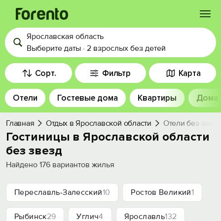
Ярославская область
Войти
Выберите даты
·
2 взрослых
без детей
Избранное
Сорт.
Фильтр
Карта
Отели
Гостевые дома
Квартиры
Дома
История просмотра
Главная
Отдых в Ярославской области
Отели без звез
Добавить свой объект
Гостиницы в Ярославской области
без звезд
Найдено
176
вариантов жилья
Переславль-Залесский
10
Ростов Великий
1
Рыбинск
29
Углич
4
Ярославль
132