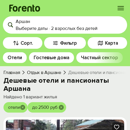
Аршан
Войти
Выберите даты
·
2 взрослых
без детей
Избранное
Сорт.
Фильтр
Карта
Отели
Гостевые дома
Частный сектор
История просмотра
Главная
Отдых в Аршане
Дешевые отели и пансионат
Добавить свой объект
Дешевые отели и пансионаты
Аршана
Найдено
1
вариант жилья
отели
до 2500 руб.