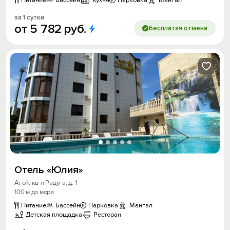
Питание
Бассейн
Кухня
Парковка
Мангал
за 1 сутки
от
5
782
руб.
Бесплатая отмена
Отель «Юлия»
Агой, кв-л Радуга, д. 1
100 м до моря
Питание
Бассейн
Парковка
Мангал
Детская площадка
Ресторан