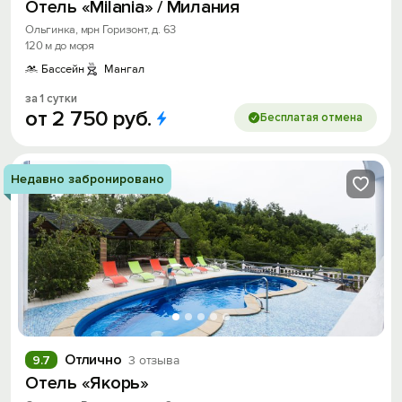
Отель «Milania» / Милания
Ольгинка, мрн Горизонт, д. 63
120 м до моря
Бассейн
Мангал
за 1 сутки
от
2
750
руб.
Бесплатая отмена
Недавно забронировано
Отлично
9.7
3 отзыва
Отель «Якорь»