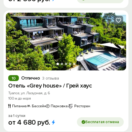
Отлично
10
3 отзыва
Отель «Grey house» / Грей хаус
Туапсе, ул. Лазурная, д. 6
100 м до моря
Питание
Бассейн
Парковка
Ресторан
за 1 сутки
от
4
680
руб.
Бесплатая отмена