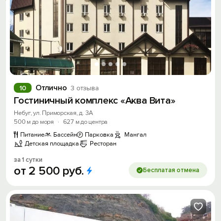
Отлично
10
3 отзыва
Гостиничный комплекс «Аква Вита»
Небуг, ул. Приморская, д. 3А
500 м до моря
·
627 м до центра
Питание
Бассейн
Парковка
Мангал
Детская площадка
Ресторан
за 1 сутки
от
2
500
руб.
Бесплатая отмена