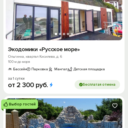
Экодомики «Русское море»
Ольгинка, квартал Кисилева, д. 6
100 м до моря
Бассейн
Парковка
Мангал
Детская площадка
за 1 сутки
от
2
300
руб.
Бесплатая отмена
Выбор гостей