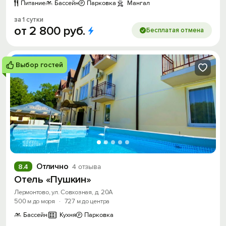
Питание
Бассейн
Парковка
Мангал
за 1 сутки
от
2
800
руб.
Бесплатая отмена
Выбор гостей
Отлично
8.4
4 отзыва
Отель «Пушкин»
Лермонтово, ул. Совхозная, д. 20А
500 м до моря
·
727 м до центра
Бассейн
Кухня
Парковка