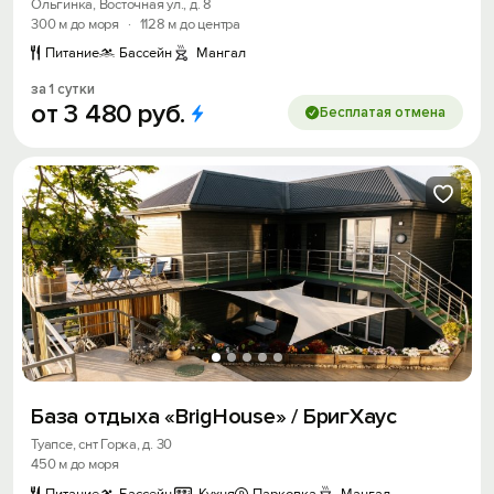
Ольгинка, Восточная ул., д. 8
300 м до моря
·
1128 м до центра
Питание
Бассейн
Мангал
за 1 сутки
от
3
480
руб.
Бесплатая отмена
База отдыха «BrigHouse» / БригХаус
Туапсе, снт Горка, д. 30
450 м до моря