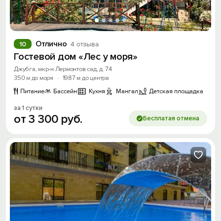
Отлично
10
4 отзыва
Гостевой дом «Лес у моря»
Джубга, мкр-н Лермонтов сад, д. 74
350 м до моря
·
1987 м до центра
Питание
Бассейн
Кухня
Мангал
Детская площадка
за 1 сутки
от
3
300
руб.
Бесплатая отмена