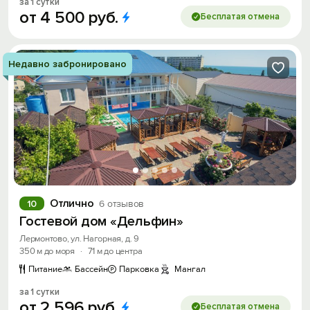
за 1 сутки
от
4
500
руб.
Бесплатая отмена
Недавно забронировано
Отлично
10
6 отзывов
Гостевой дом «Дельфин»
Лермонтово, ул. Нагорная, д. 9
350 м до моря
·
71 м до центра
Питание
Бассейн
Парковка
Мангал
за 1 сутки
от
2
596
руб.
Бесплатая отмена