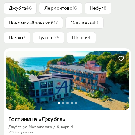
Джубга
46
Лермонтово
16
Небуг
8
Новомихайловский
17
Ольгинка
40
Пляхо
7
Туапсе
25
Шепси
4
Гостиница «Джубга»
Джубга, ул. Маяковского, д. 9, корп. 4
200 м до моря