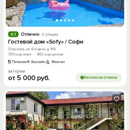
Отлично
9.7
3 отзыва
Гостевой дом «Sofy» / Софи
Ольгинка, ул. 6-я дача, д. 11/б
350 м до моря
·
982 м до центра
Питание
Бассейн
Мангал
за 1 сутки
от
5
000
руб.
Бесплатая отмена