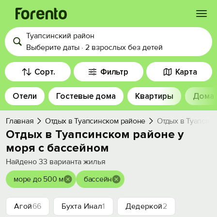
Туапсинский район
Войти
Выберите даты
·
2 взрослых
без детей
Избранное
Сорт.
Фильтр
Карта
Отели
Гостевые дома
Квартиры
Дома
История просмотра
Главная
Отдых в Туапсинском районе
Отдых в Туапсин
Добавить свой объект
Отдых в Туапсинском районе у
моря с бассейном
Найдено
33
варианта жилья
море до 500 м
бассейн
Агой
66
Бухта Инал
1
Дедеркой
2