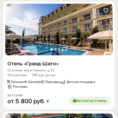
Отель «Гранд-Шато»
Ольгинка, мкр-н Горизонт, д. 52
90 м до моря
·
748 м до центра
Питание
Бассейн
Парковка
Детская площадка
Ресторан
за 1 сутки
от
5
800
руб.
Бесплатая отмена