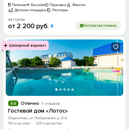
Питание
Бассейн
Парковка
Мангал
Детская площадка
Ресторан
за 1 сутки
от
2
200
руб.
Бесплатая отмена
Шикарный вариант
Отлично
9.9
5 отзывов
Гостевой дом «Лотос»
Лермонтово, ул. Набережная, д. 13 А
150 м до моря
·
228 м до центра