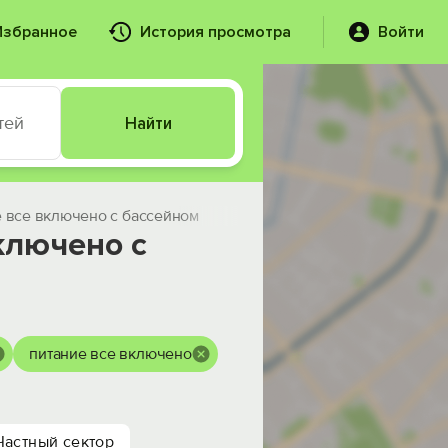
Избранное
История просмотра
Войти
тей
Найти
е все включено с бассейном
ключено с
питание все включено
Частный сектор