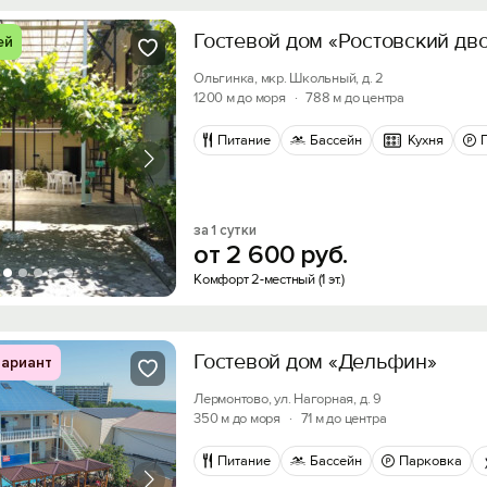
Гостевой дом «Ростовский дв
ей
Ольгинка, мкр. Школьный, д. 2
1200 м до моря
·
788 м до центра
Питание
Бассейн
Кухня
за 1 сутки
от
2
600
руб.
Комфорт 2-местный (1 эт.)
Гостевой дом «Дельфин»
ариант
Лермонтово, ул. Нагорная, д. 9
350 м до моря
·
71 м до центра
Питание
Бассейн
Парковка