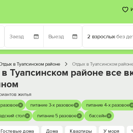
2 взрослых
·
без де
Отдых в Туапсинском районе
Отдых в Туапсинском район
 в Туапсинском районе все в
йном
риантов жилья
 разовое
питание 3-х разовое
питание 4-х разовое
едский стол
питание 5 разовое
бассейн
Гостевые дома
Дома
Квартиры
У моря