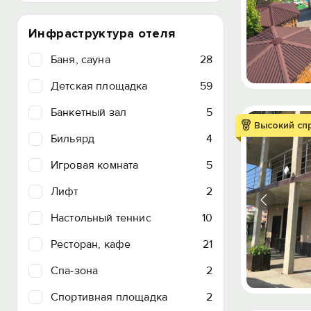
Инфраструктура отеля
Баня, сауна
28
Детская площадка
59
Банкетный зал
5
Высокий сп
Бильярд
4
Игровая комната
5
Лифт
2
Настольный теннис
10
Ресторан, кафе
21
Спа-зона
2
Спортивная площадка
2