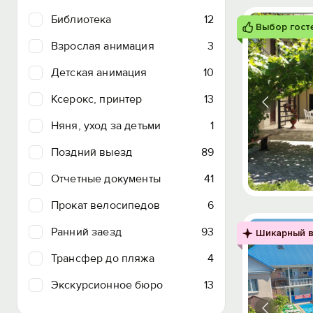
Библиотека
12
Выбор гост
Взрослая анимация
3
Детская анимация
10
Ксерокс, принтер
13
Няня, уход за детьми
1
Поздний выезд
89
Отчетные документы
41
Прокат велосипедов
6
Ранний заезд
93
Шикарный в
Трансфер до пляжа
4
Экскурсионное бюро
13