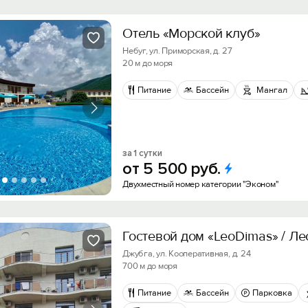
Отель «Морской клуб»
Небуг, ул. Приморская, д. 27
20 м до моря
Питание
Бассейн
Мангал
за 1 сутки
от
5
500
руб.
Двухместный номер категории "Эконом"
Гостевой дом «LeoDimas» / Л
Джубга, ул. Кооперативная, д. 24
700 м до моря
Питание
Бассейн
Парковка