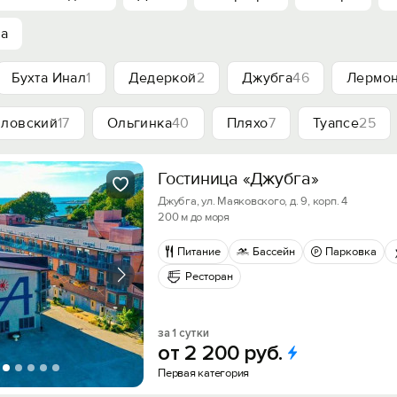
ха
Бухта Инал
1
Дедеркой
2
Джубга
46
Лермон
ловский
17
Ольгинка
40
Пляхо
7
Туапсе
25
Гостиница «Джубга»
Джубга, ул. Маяковского, д. 9, корп. 4
200 м до моря
Питание
Бассейн
Парковка
Ресторан
за 1 сутки
от
2
200
руб.
Первая категория