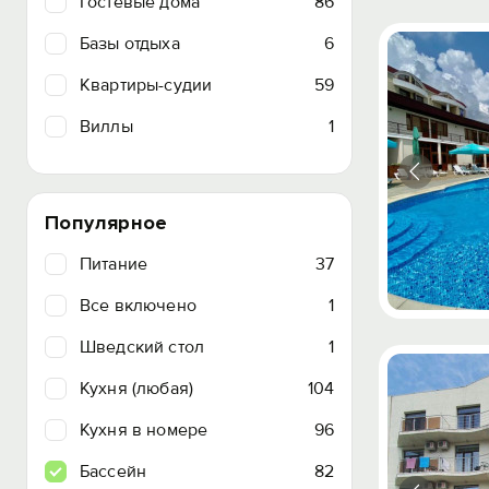
Гостевые дома
86
Базы отдыха
6
Квартиры-судии
59
Виллы
1
Популярное
Питание
37
Все включено
1
Шведский стол
1
Кухня (любая)
104
Кухня в номере
96
Бассейн
82