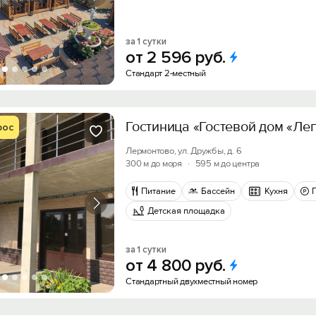
за 1 сутки
от
2
596
руб.
Стандарт 2-местный
Гостиница «Гостевой дом «Ле
рос
Лермонтово, ул. Дружбы, д. 6
300 м до моря
·
595 м до центра
Питание
Бассейн
Кухня
Детская площадка
за 1 сутки
от
4
800
руб.
Стандартный двухместный номер