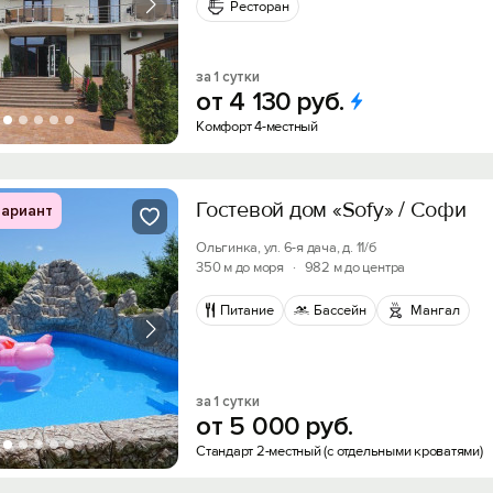
Ресторан
за 1 сутки
от
4
130
руб.
Комфорт 4-местный
Гостевой дом «Sofy» / Софи
ариант
Ольгинка, ул. 6-я дача, д. 11/б
350 м до моря
·
982 м до центра
Питание
Бассейн
Мангал
за 1 сутки
от
5
000
руб.
Стандарт 2-местный (с отдельными кроватями)