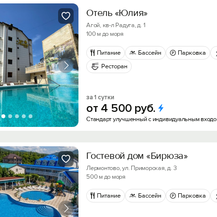
Отель «Юлия»
Агой, кв-л Радуга, д. 1
100 м до моря
Питание
Бассейн
Парковка
Ресторан
за 1 сутки
от
4
500
руб.
Стандарт улучшенный с индивидуальным вход
Гостевой дом «Бирюза»
Лермонтово, ул. Приморская, д. 3
500 м до моря
Питание
Бассейн
Парковка