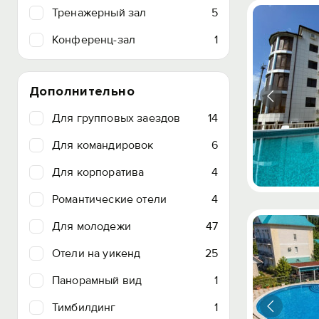
Тренажерный зал
5
Конференц-зал
1
Дополнительно
Для групповых заездов
14
Для командировок
6
Для корпоратива
4
Романтические отели
4
Для молодежи
47
Отели на уикенд
25
Панорамный вид
1
Тимбилдинг
1