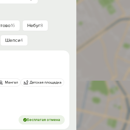
тово
16
Небуг
8
Шепси
4
Мангал
Детская площадка
Бесплатая отмена