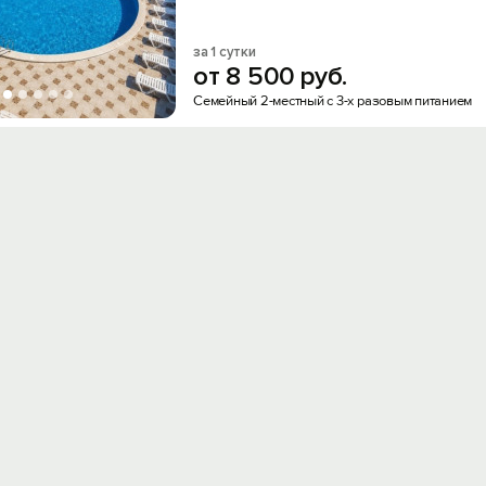
за 1 сутки
от
8
500
руб.
Семейный 2-местный с 3-х разовым питанием