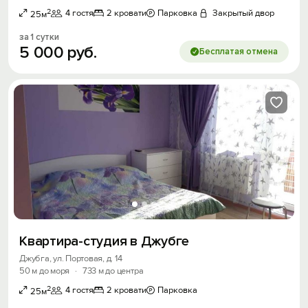
2
4 гостя
2 кровати
Парковка
Закрытый двор
25м
за 1 сутки
5
000
руб.
Бесплатая отмена
Квартира-студия в Джубге
Джубга, ул. Портовая, д. 14
50 м до моря
·
733 м до центра
2
4 гостя
2 кровати
Парковка
25м