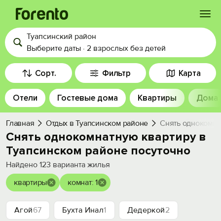
Туапсинский район
Войти
Выберите даты
·
2 взрослых
без детей
Избранное
Сорт.
Фильтр
Карта
Отели
Гостевые дома
Квартиры
Дома
История просмотра
Главная
Отдых в Туапсинском районе
Снять однокомна
Добавить свой объект
Снять однокомнатную квартиру в
Туапсинском районе посуточно
Найдено
123
варианта жилья
квартиры
комнат: 1
Агой
67
Бухта Инал
1
Дедеркой
2