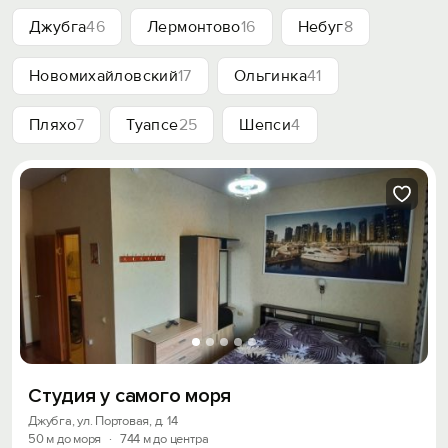
Джубга
46
Лермонтово
16
Небуг
8
Новомихайловский
17
Ольгинка
41
Пляхо
7
Туапсе
25
Шепси
4
Студия у самого моря
Джубга, ул. Портовая, д. 14
50 м до моря
·
744 м до центра