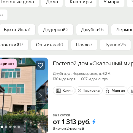
Гостевые дома
Дома
Квартиры
У моря
ха
Бухта Инал
1
Дедеркой
2
Джубга
46
Лермон
ловский
17
Ольгинка
40
Пляхо
7
Туапсе
25
Гостевой дом «Сказочный ми
ариант
Джубга, ул. Черноморская, д. 62 А
130 м до моря
·
607 м до центра
Кухня
Парковка
Мангал
за 1 сутки
от
1
313
руб.
Эконом 2-местный