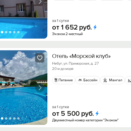
за 1 сутки
от
1
652
руб.
Эконом 2-местный
Отель «Морской клуб»
Небуг, ул. Приморская, д. 27
20 м до моря
Питание
Бассейн
Мангал
за 1 сутки
от
5
500
руб.
Двухместный номер категории "Эконом"