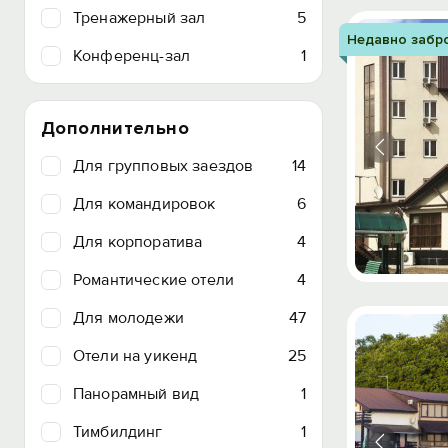
Тренажерный зал
5
Недавно забр
Конференц-зал
1
Дополнительно
Для групповых заездов
14
Для командировок
6
Для корпоратива
4
Романтические отели
4
Для молодежи
47
Отели на уикенд
25
Панорамный вид
1
Тимбилдинг
1