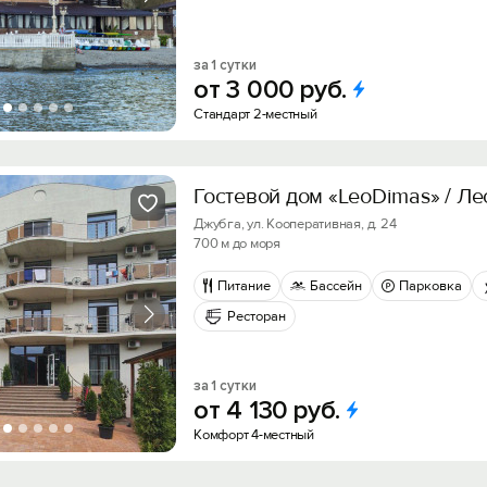
за 1 сутки
от
3
000
руб.
Стандарт 2-местный
Гостевой дом «LeoDimas» / Л
Джубга, ул. Кооперативная, д. 24
700 м до моря
Питание
Бассейн
Парковка
Ресторан
за 1 сутки
от
4
130
руб.
Комфорт 4-местный