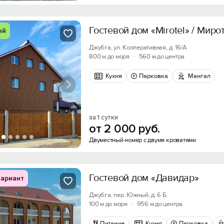
Гостевой дом «Mirotel» / Миро
ей
Джубга, ул. Кооперативная, д. 16/А
800 м до моря
·
560 м до центра
Кухня
Парковка
Мангал
за 1 сутки
от
2
000
руб.
Двуместный номер с двумя кроватями
Гостевой дом «Давидар»
ариант
Джубга, пер. Южный, д. 6 Б
100 м до моря
·
956 м до центра
Питание
Кухня
Парковка