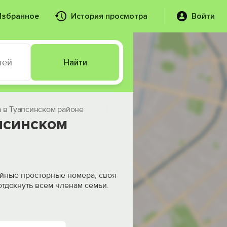
Избранное
История просмотра
Войти
тей
Найти
 в Туапсинском районе
псинском
ейные просторные номера, своя
отдохнуть всем членам семьи.