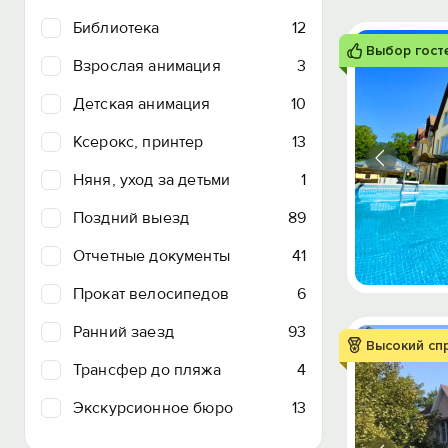
Библиотека
12
Выбор гост
Взрослая анимация
3
Детская анимация
10
Ксерокс, принтер
13
Няня, уход за детьми
1
Поздний выезд
89
Отчетные документы
41
Прокат велосипедов
6
Ранний заезд
93
Высокий сп
Трансфер до пляжа
4
Экскурсионное бюро
13