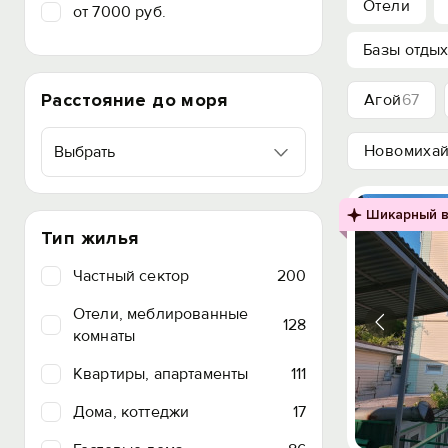
Отели
от 7000 руб.
Базы отды
Расстояние до моря
Агой
67
Новомихай
Выбрать
Шикарный в
Тип жилья
Частный сектор
200
Отели, меблированные
128
комнаты
Квартиры, апартаменты
111
Дома, коттеджи
17