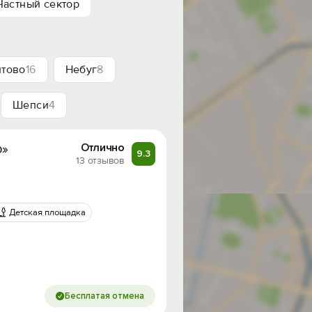
Частный сектор
тово
16
Небуг
8
Шепси
4
р»
Отлично
9.3
13 отзывов
Детская площадка
Бесплатая отмена