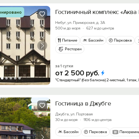
Гостиничный комплекс «Аква 
онировано
Небуг, ул. Приморская, д. 3А
500 м до моря
·
627 м до центра
Питание
Бассейн
Парковка
Ресторан
за 1 сутки
от
2
500
руб.
"Стандартный" (без балкона) 2-местный, 1 этаж, 
Гостиница в Джубге
Джубга, ул. Портовая
30 м до моря
·
1106 м до центра
Бассейн
Парковка
Панорамн