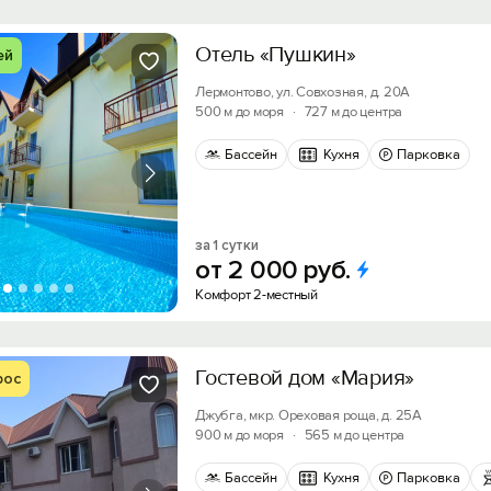
Отель «Пушкин»
ей
Лермонтово, ул. Совхозная, д. 20А
500 м до моря
·
727 м до центра
Бассейн
Кухня
Парковка
за 1 сутки
от
2
000
руб.
Комфорт 2-местный
Гостевой дом «Мария»
рос
Джубга, мкр. Ореховая роща, д. 25А
900 м до моря
·
565 м до центра
Бассейн
Кухня
Парковка