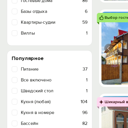
Гостевые дома
86
Базы отдыха
6
Выбор гост
Квартиры-судии
59
Виллы
1
Популярное
Питание
37
Все включено
1
Шведский стол
1
Кухня (любая)
104
Шикарный в
Кухня в номере
96
Бассейн
82