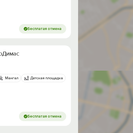
Бесплатая отмена
еоДимас
Мангал
Детская площадка
Бесплатая отмена