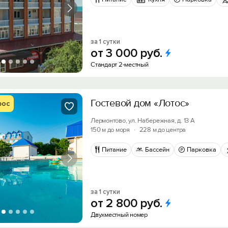
за 1 сутки
от
3
000
руб.
Стандарт 2-местный
Гостевой дом «Лотос»
рос
Лермонтово, ул. Набережная, д. 13 А
150 м до моря
·
228 м до центра
Питание
Бассейн
Парковка
за 1 сутки
от
2
800
руб.
Двухместный номер