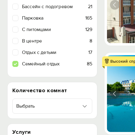
Бассейн с подогревом
21
Парковка
165
C питомцами
129
В центре
8
Отдых с детьми
17
Высокий сп
Семейный отдых
85
Количество комнат
Выбрать
Услуги