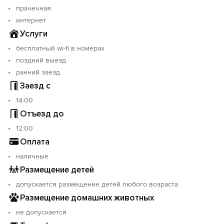
- конные прогулки;
прачечная
- гид по пешим маршрутам;
интернет
- автомобильные экскурсии.
Услуги
Запрещено курить в апартаментах, общественных
бесплатный wi-fi в номерах
зонах и иных не отведенных для этого местах. За
поздний выезд
нарушение предусматривается штраф 5000 руб.
ранний заезд
Заезд с
Объект прошёл классификацию. Номер реестровой
14:00
записи: С092026027555.
Отъезд до
12:00
Оплата
наличные
Размещение детей
допускается размещение детей любого возраста
Размещение домашних животных
не допускается