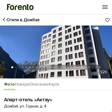
Отели в Домбае
Войти
Избранное
История просмотра
Добавить свой объект
1
/26
Фото
Номера
Описание
Карта
Апарт-отель «Актау»
Домбай, ул. Горная, д. 4