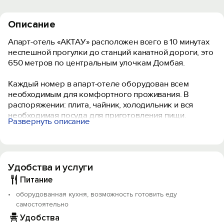
Описание
Апарт-отель «АКТАУ» расположен всего в 10 минутах
неспешной прогулки до станций канатной дороги, это
650 метров по центральным улочкам Домбая.
Каждый номер в апарт-отеле оборудован всем
необходимым для комфортного проживания. В
распоряжении: плита, чайник, холодильник и вся
необходимая посуда для приготовления пищи.
Развернуть описание
Трансфер от 6 000 руб. по предварительному
согласованию:
- от аэропорта «Минеральные воды»;
Удобства и услуги
- от ж/д станции «Невинномысская»;
- от ж/д станции «Минеральные воды»;
Питание
- из любого города России.
оборудованная кухня, возможность готовить еду
самостоятельно
Экскурсии и развлечения:
Удобства
- джиппинг;