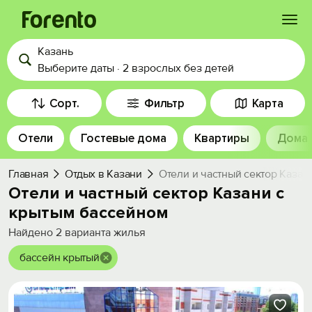
Казань
Войти
Выберите даты
·
2 взрослых
без детей
Избранное
Сорт.
Фильтр
Карта
Отели
Гостевые дома
Квартиры
Дома
История просмотра
Главная
Отдых в Казани
Отели и частный сектор Казан
Добавить свой объект
Отели и частный сектор Казани с
крытым бассейном
Найдено
2
варианта жилья
бассейн крытый