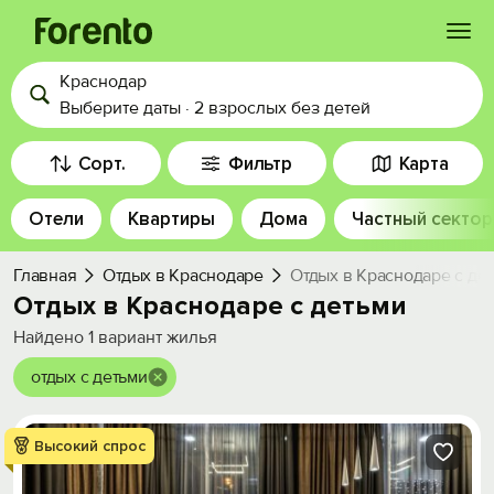
Краснодар
Войти
Выберите даты
·
2 взрослых
без детей
Избранное
Сорт.
Фильтр
Карта
Отели
Квартиры
Дома
Частный сектор
История просмотра
Главная
Отдых в Краснодаре
Отдых в Краснодаре с де
Добавить свой объект
Отдых в Краснодаре с детьми
Найдено
1
вариант жилья
отдых с детьми
Высокий спрос