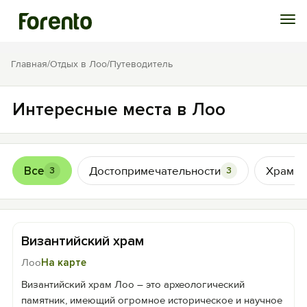
Войти
Главная
/
Отдых в Лоо
/
Путеводитель
Избранное
Интересные места в Лоо
История просмотра
Все
Достопримечательности
Храмы
3
3
Добавить свой объект
Византийский храм
Лоо
На карте
Византийский храм Лоо – это археологический
памятник, имеющий огромное историческое и научное