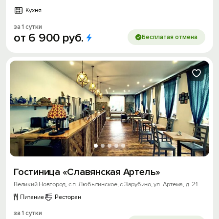
Кухня
за 1 сутки
от
6
900
руб.
Бесплатая отмена
Гостиница «Славянская Артель»
Великий Новгород, с.п. Любытинское, с Зарубино, ул. Артема, д. 21
Питание
Ресторан
за 1 сутки