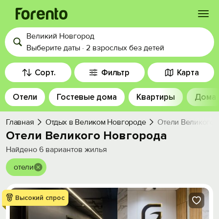
Великий Новгород
Войти
Выберите даты
·
2 взрослых
без детей
Избранное
Сорт.
Фильтр
Карта
Отели
Гостевые дома
Квартиры
Дома
История просмотра
Главная
Отдых в Великом Новгороде
Отели Великого 
Добавить свой объект
Отели Великого Новгорода
Найдено
6
вариантов жилья
отели
Высокий спрос