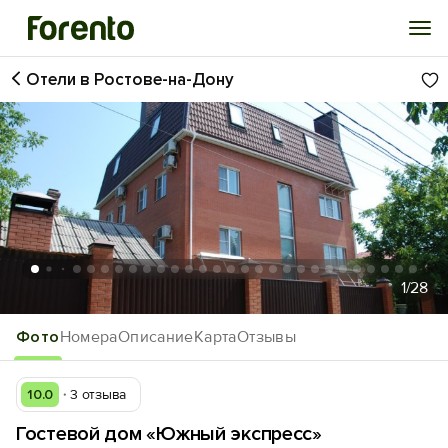
Отели в Ростове-на-Дону
Войти
Избранное
История просмотра
Добавить свой объект
1
/28
Фото
Номера
Описание
Карта
Отзывы
10.0
3 отзыва
Гостевой дом «Южный экспресс»