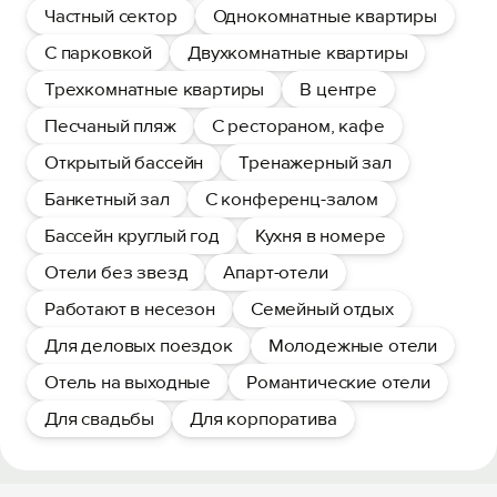
Частный сектор
Однокомнатные квартиры
С парковкой
Двухкомнатные квартиры
Трехкомнатные квартиры
В центре
Песчаный пляж
С рестораном, кафе
Открытый бассейн
Тренажерный зал
Банкетный зал
С конференц-залом
Бассейн круглый год
Кухня в номере
Отели без звезд
Апарт-отели
Работают в несезон
Семейный отдых
Для деловых поездок
Молодежные отели
Отель на выходные
Романтические отели
Для свадьбы
Для корпоратива