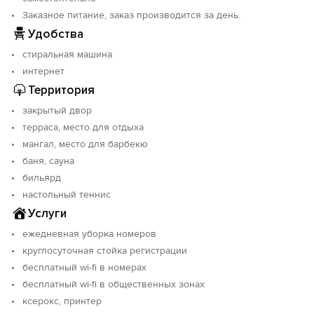
парковка для гостей, мангальная зона с зоной для
Заказное питание, заказ производится за день.
отдыха, оборудованной летней мебелью,
Удобства
оборудованная общая кухня с зоной для приема
пищи, кедровая баня с купелью и крытый
стиральная машина
подогреваемый бассейн. В качестве досуга на
интернет
территории гостевого дома есть настольный теннис и
Территория
бильярд. Также за дополнительную плату
предоставляется питание на заказ, трансфер,
закрытый двор
экскурсионное обслуживание, массаж и
терраса, место для отдыха
энерготерапия.
мангал, место для барбекю
баня, сауна
бильярд
настольный теннис
Услуги
ежедневная уборка номеров
круглосуточная стойка регистрации
бесплатный wi-fi в номерах
бесплатный wi-fi в общественных зонах
ксерокс, принтер