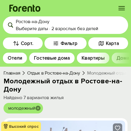
Ростов-на-Дону
Войти
Выберите даты
·
2 взрослых
без детей
Избранное
Сорт.
Фильтр
Карта
Отели
Гостевые дома
Квартиры
Дома
История просмотра
Главная
Отдых в Ростове-на-Дону
Молодежный отдых в
Добавить свой объект
Молодежный отдых в Ростове-на-
Дону
Найдено
7
вариантов жилья
молодежный
Высокий спрос