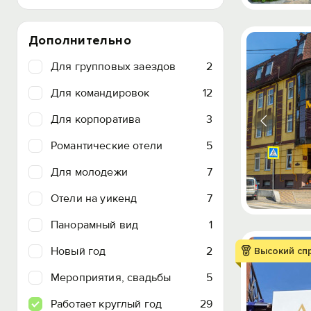
Дополнительно
Для групповых заездов
2
Для командировок
12
Для корпоратива
3
Романтические отели
5
Для молодежи
7
Отели на уикенд
7
Панорамный вид
1
Новый год
2
Высокий сп
Мероприятия, свадьбы
5
Работает круглый год
29