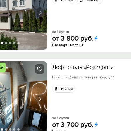
за 1 сутки
от
3
800
руб.
Стандарт 1-местный
Лофт отель «Резидент»
ей
Ростов-на-Дону, ул. Темерницкая, д. 17
Питание
за 1 сутки
от
3
700
руб.