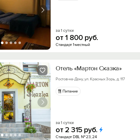
за 1 сутки
от
1
800
руб.
Стандарт 1-местный
Отель «Мартон Сказка»
Ростов-на-Дону, ул. Красных Зорь, д. 117
Питание
за 1 сутки
от
2
315
руб.
Стандарт DBL № 23, 24