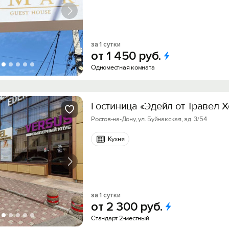
за 1 сутки
от
1
450
руб.
Одноместная комната
Гостиница «Эдейл от Травел 
Ростов-на-Дону, ул. Буйнакская, зд. 3/54
Кухня
за 1 сутки
от
2
300
руб.
Стандарт 2-местный