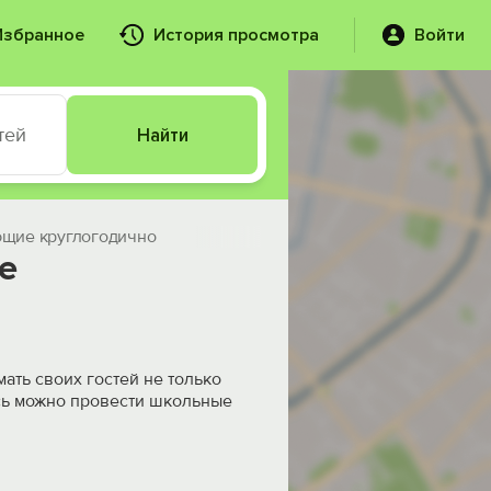
Избранное
История просмотра
Войти
тей
Найти
ющие круглогодично
е
ать своих гостей не только
есь можно провести школьные