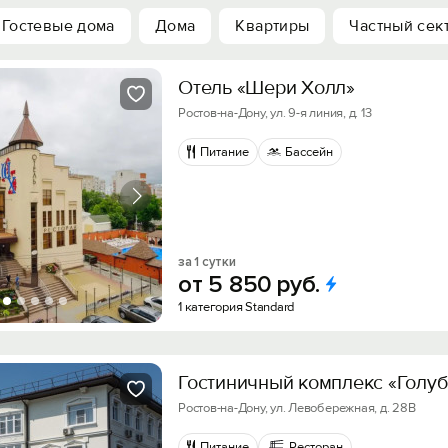
Гостевые дома
Дома
Квартиры
Частный сек
Отель «Шери Холл»
Ростов-на-Дону, ул. 9-я линия, д. 13
Питание
Бассейн
за 1 сутки
от
5
850
руб.
1 категория Standard
Гостиничный комплекс «Голуб
Ростов-на-Дону, ул. Левобережная, д. 28В
Питание
Ресторан