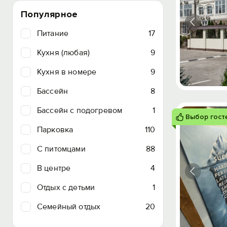
Популярное
Питание
17
Кухня (любая)
9
Кухня в номере
9
Бассейн
8
Бассейн с подогревом
1
Выбор гост
Парковка
110
C питомцами
88
В центре
4
Отдых с детьми
1
Семейный отдых
20