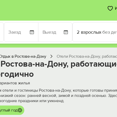
2 взрослых
·
без де
Отдых в Ростове-на-Дону
Отели Ростова-на-Дону, работа
 Ростова-на-Дону, работающи
огодично
ариантов жилья
 отели и гостиницы Ростова-на-Дону, которые готовы приним
в низкий сезон: ранней весной, зимой и поздней осенью. Зд
вогодние праздники или уикненд.
углый год