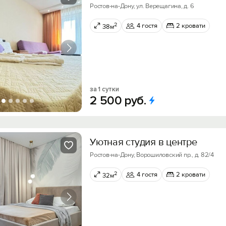
Ростов-на-Дону, ул. Верещагина, д. 6
2
4 гостя
2 кровати
38м
за 1 сутки
2
500
руб.
Уютная студия в центре
Ростов-на-Дону, Ворошиловский пр., д. 82/4
2
4 гостя
2 кровати
32м