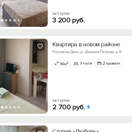
за 1 сутки
3
200
руб.
Квартира в новом районе
Ростов-на-Дону, ул. Дмитрия Петрова, д. 8
2
3 гостя
2 кровати
36м
за 1 сутки
2
700
руб.
Студия «Любовь»