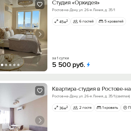
Студия «Орхидея»
Ростов-на-Дону, ул. 26-я Линия, д. 35/1
2
6 гостей
5 кроватей
45м
за 1 сутки
5
500
руб.
Квартира-студия в Ростове-н
Ростов-на-Дону, ул. 26-я Линия, д. 35/1 (светлая)
2
2 гостя
1 кровать
П
36м