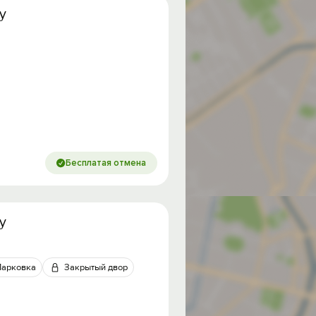
у
Бесплатая отмена
у
Парковка
Закрытый двор