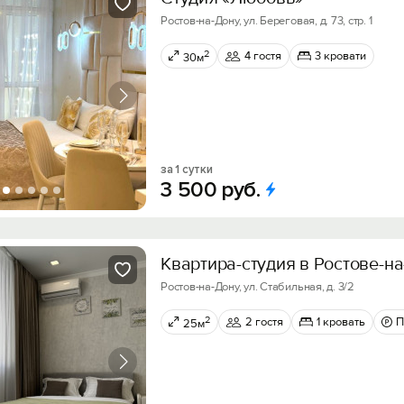
Ростов-на-Дону, ул. Береговая, д. 73, стр. 1
2
4 гостя
3 кровати
30м
за 1 сутки
3
500
руб.
Квартира-студия в Ростове-н
Ростов-на-Дону, ул. Стабильная, д. 3/2
2
2 гостя
1 кровать
П
25м