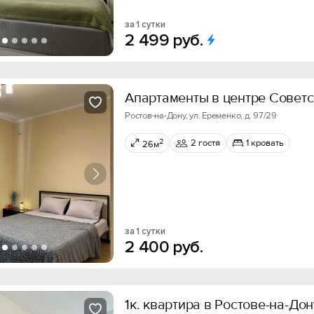
за 1 сутки
2
499
руб.
Апартаменты в центре Советс
Ростов-на-Дону, ул. Еременко, д. 97/29
2
2 гостя
1 кровать
26м
за 1 сутки
2
400
руб.
1к. квартира в Ростове-на-Дон