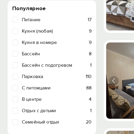
Популярное
Питание
17
Кухня (любая)
9
Кухня в номере
9
Бассейн
8
Бассейн с подогревом
1
Парковка
110
C питомцами
88
В центре
4
Отдых с детьми
1
Семейный отдых
20