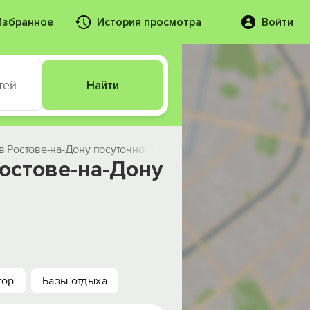
Избранное
История просмотра
Войти
тей
Найти
в Ростове-на-Дону посуточно
остове-на-Дону
тор
Базы отдыха