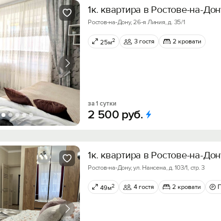
1к. квартира в Ростове-на-Дон
Ростов-на-Дону, 26-я Линия, д. 35/1
2
3 гостя
2 кровати
25м
за 1 сутки
2
500
руб.
1к. квартира в Ростове-на-Дон
Ростов-на-Дону, ул. Нансена, д. 103/1, стр. 3
2
4 гостя
2 кровати
49м