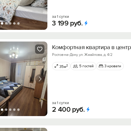
за 1 сутки
3
199
руб.
Комфортная квартира в центр
Ростов-на-Дону, ул. Жмайлова, д. 4/2
2
5 гостей
3 кровати
35м
за 1 сутки
2
400
руб.