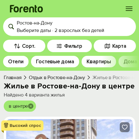
Ростов-на-Дону
Войти
Выберите даты
·
2 взрослых
без детей
Избранное
Сорт.
Фильтр
Карта
Отели
Гостевые дома
Квартиры
Дома
История просмотра
Главная
Отдых в Ростове-на-Дону
Жилье в Ростове-на-
Добавить свой объект
Жилье в Ростове-на-Дону в центре
Найдено
4
варианта жилья
в центре
Высокий спрос