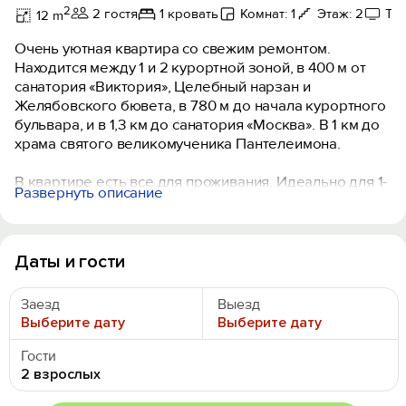
2
2 гостя
1 кровать
Комнат: 1
Этаж: 2
Те
12 m
Очень уютная квартира со свежим ремонтом.
Находится между 1 и 2 курортной зоной, в 400 м от
санатория «Виктория», Целебный нарзан и
Желябовского бювета, в 780 м до начала курортного
бульвара, и в 1,3 км до санатория «Москва». В 1 км до
храма святого великомученика Пантелеимона.
В квартире есть все для проживания. Идеально для 1-
Развернуть описание
2 путешественников. Обратите внимание, квартира
небольшая, 10 м2 и туалет 2 м2, всего 12 м2.
Кухонное оборудование: плита, микроволновка,
посуда и принадлежности, столовые приборы,
Даты и гости
электрический чайник, обеденный стол, турка для
приготовления кофе, чай/кофе, телевизор.
Заезд
Выезд
Оснащение: постельное белье, стиральная машина,
Выберите дату
Выберите дату
утюг с гладильной доской, металлическая дверь,
шторы блэкаут.
Гости
Ванная комната: полотенца, туалетные
2 взрослых
принадлежности, фен, душ, тапочки, гигиенический