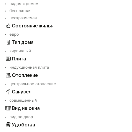
рядом с домом
Уникальность городу придают его нарзанные
бесплатная
источники, ради которых в Кисловодск приезжают
сотни тысяч людей.
неохраняемая
Состояние жилья
евро
Тип дома
кирпичный
Плита
индукционная плита
Отопление
центральное отопление
Санузел
совмещенный
Вид из окна
вид во двор
Удобства