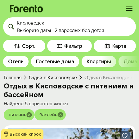
Кисловодск
Войти
Выберите даты
·
2 взрослых
без детей
Избранное
Сорт.
Фильтр
Карта
Отели
Гостевые дома
Квартиры
Дома
История просмотра
Главная
Отдых в Кисловодске
Отдых в Кисловодске с 
Добавить свой объект
Отдых в Кисловодске с питанием и
бассейном
Найдено
5
вариантов жилья
питание
бассейн
Высокий спрос