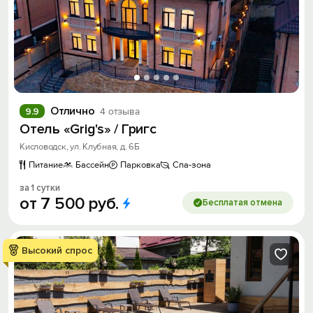
Отлично
9.9
4 отзыва
Отель «Grig's» / Григс
Кисловодск, ул. Клубная, д. 6Б
Питание
Бассейн
Парковка
Спа-зона
за 1 сутки
от
7
500
руб.
Бесплатая отмена
Высокий спрос