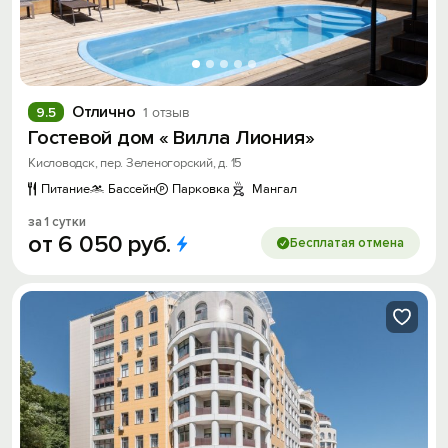
Отлично
9.5
1 отзыв
Гостевой дом « Вилла Лиония»
Кисловодск, пер. Зеленогорский, д. 15
Питание
Бассейн
Парковка
Мангал
за 1 сутки
от
6
050
руб.
Бесплатая отмена