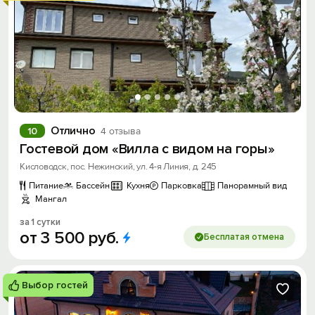
Отлично
10
4 отзыва
Гостевой дом «Вилла с видом на горы»
Кисловодск, пос. Нежинский, ул. 4-я Линия, д. 245
Питание
Бассейн
Кухня
Парковка
Панорамный вид
Мангал
за 1 сутки
от
3
500
руб.
Бесплатая отмена
Выбор гостей