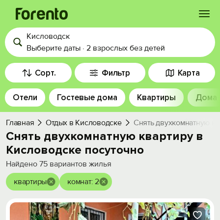
Кисловодск
Войти
Выберите даты
·
2 взрослых
без детей
Избранное
Сорт.
Фильтр
Карта
Отели
Гостевые дома
Квартиры
Дома
История просмотра
Главная
Отдых в Кисловодске
Снять двухкомнатную кв
Добавить свой объект
Снять двухкомнатную квартиру в
Кисловодске посуточно
Найдено
75
вариантов жилья
квартиры
комнат: 2