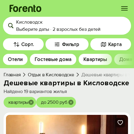
Кисловодск
Войти
Выберите даты
·
2 взрослых
без детей
Избранное
Сорт.
Фильтр
Карта
Отели
Гостевые дома
Квартиры
Дома
История просмотра
Главная
Отдых в Кисловодске
Дешевые квартиры в К
Добавить свой объект
Дешевые квартиры в Кисловодске
Найдено
19
вариантов жилья
квартиры
до 2500 руб.