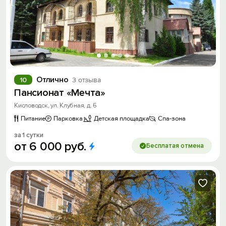
Отлично
10
3 отзыва
Пансионат «Мечта»
Кисловодск, ул. Клубная, д. 6
Питание
Парковка
Детская площадка
Спа-зона
за 1 сутки
от
6
000
руб.
Бесплатая отмена