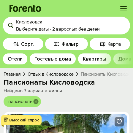
Кисловодск
Войти
Выберите даты
·
2 взрослых
без детей
Избранное
Сорт.
Фильтр
Карта
Отели
Гостевые дома
Квартиры
Дома
История просмотра
Главная
Отдых в Кисловодске
Пансионаты Кисловодск
Добавить свой объект
Пансионаты Кисловодска
Найдено
3
варианта жилья
пансионаты
Высокий спрос