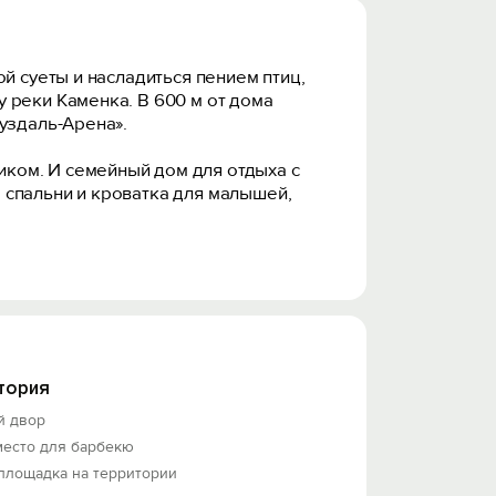
й суеты и насладиться пением птиц,
 реки Каменка. В 600 м от дома
уздаль-Арена».
ком. И семейный дом для отдыха с
2 спальни и кроватка для малышей,
 летние беседки. Бесплатная частная
а.
тория
й двор
место для барбекю
площадка на территории