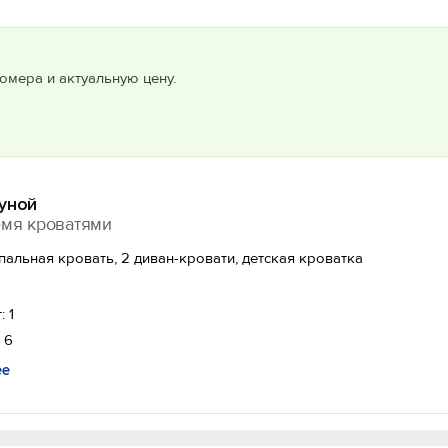
омера и актуальную цену.
уной
емя кроватями
спальная кровать, 2 диван-кровати, детская кроватка
: 1
 6
ее