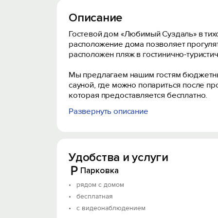
Описание
Гостевой дом «Любимый Суздаль» в тихо
расположение дома позволяет прогулят
расположен пляж в гостинично-туристич
Мы предлагаем нашим гостям бюджетны
сауной, где можно попариться после про
которая предоставляется бесплатно.
Развернуть описание
Во дворе для гостей есть детские каче
парковка для автомобилей у дома, для 
Объект прошёл классификацию. Номер ре
Удобства и услуги
Парковка
рядом с домом
бесплатная
с видеонаблюдением