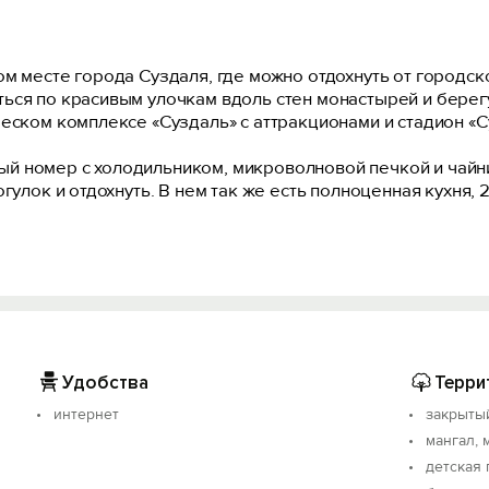
м месте города Суздаля, где можно отдохнуть от городско
ься по красивым улочкам вдоль стен монастырей и берегу
еском комплексе «Суздаль» с аттракционами и стадион «С
й номер с холодильником, микроволновой печкой и чайни
гулок и отдохнуть. В нем так же есть полноценная кухня, 
ли и для взрослых, мангалы для приготовления шашлыка и
гостей на мотоциклах парковка под навесом во дворе дом
естровой записи: С332025016643.
Удобства
Терри
интернет
закрыты
мангал, 
детская 