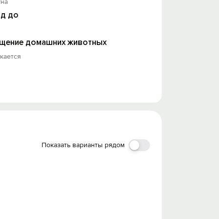
уна
д до
щение домашних животных
кается
Показать варианты рядом